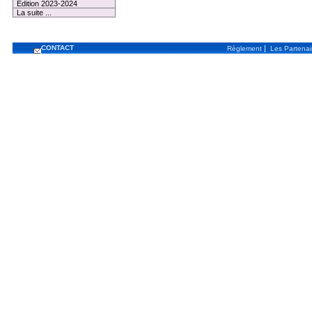
Edition 2023-2024
La suite ...
CONTACT
|
Règlement
Les Partenai