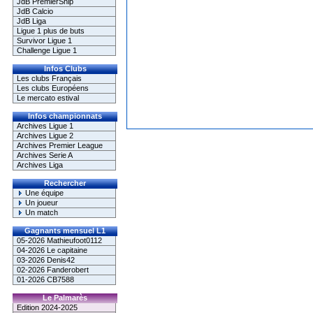
JdB PremierShip
JdB Calcio
JdB Liga
Ligue 1 plus de buts
Survivor Ligue 1
Challenge Ligue 1
Infos Clubs
Les clubs Français
Les clubs Européens
Le mercato estival
Infos championnats
Archives Ligue 1
Archives Ligue 2
Archives Premier League
Archives Serie A
Archives Liga
Rechercher
Une équipe
Un joueur
Un match
Gagnants mensuel L1
05-2026 Mathieufoot0112
04-2026 Le capitaine
03-2026 Denis42
02-2026 Fanderobert
01-2026 CB7588
Le Palmarès
Edition 2024-2025