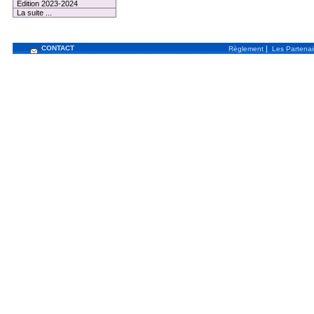
Edition 2023-2024
La suite ...
CONTACT
|
Règlement
Les Partenai