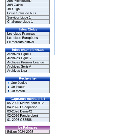
JdB PremierShip
JdB Calcio
JdB Liga
Ligue 1 plus de buts
Survivor Ligue 1
Challenge Ligue 1
Infos Clubs
Les clubs Français
Les clubs Européens
Le mercato estival
Infos championnats
Archives Ligue 1
Archives Ligue 2
Archives Premier League
Archives Serie A
Archives Liga
Rechercher
Une équipe
Un joueur
Un match
Gagnants mensuel L1
05-2026 Mathieufoot0112
04-2026 Le capitaine
03-2026 Denis42
02-2026 Fanderobert
01-2026 CB7588
Le Palmarès
Edition 2024-2025