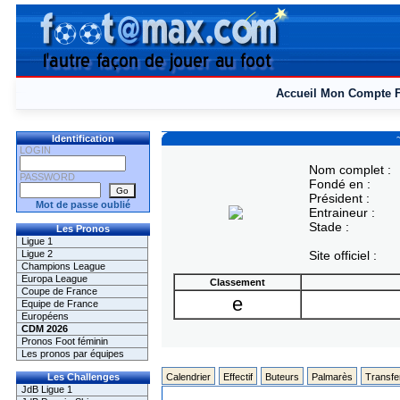
Accueil
Mon Compte
Identification
LOGIN
Nom complet :
PASSWORD
Fondé en :
Président :
Mot de passe oublié
Entraineur :
Stade :
Les Pronos
Ligue 1
Ligue 2
Site officiel :
Champions League
Europa League
Classement
Coupe de France
e
Equipe de France
Européens
CDM 2026
Pronos Foot féminin
Les pronos par équipes
Les Challenges
Calendrier
Effectif
Buteurs
Palmarès
Transfe
JdB Ligue 1