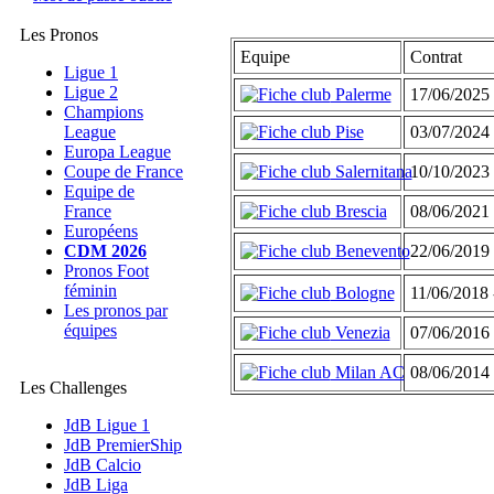
Les Pronos
Equipe
Contrat
Ligue 1
Ligue 2
Palerme
17/06/2025 
Champions
League
Pise
03/07/2024 
Europa League
Coupe de France
Salernitana
10/10/2023 
Equipe de
France
Brescia
08/06/2021 
Européens
CDM 2026
Benevento
22/06/2019 
Pronos Foot
féminin
Bologne
11/06/2018 
Les pronos par
équipes
Venezia
07/06/2016 
Milan AC
08/06/2014 
Les Challenges
JdB Ligue 1
JdB PremierShip
JdB Calcio
JdB Liga