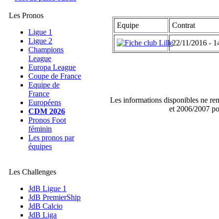
Les Pronos
Equipe
Contrat
Ligue 1
Ligue 2
Lille
22/11/2016 - 1
Champions
League
Europa League
Coupe de France
Equipe de
France
Les informations disponibles ne re
Européens
et 2006/2007 po
CDM 2026
Pronos Foot
féminin
Les pronos par
équipes
Les Challenges
JdB Ligue 1
JdB PremierShip
JdB Calcio
JdB Liga