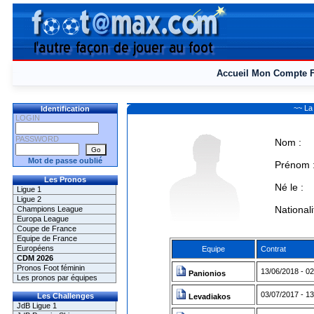
Accueil
Mon Compte
~~ La
Identification
LOGIN
PASSWORD
Nom :
Mot de passe oublié
Prénom 
Les Pronos
Né le :
Ligue 1
Ligue 2
Nationali
Champions League
Europa League
Coupe de France
Equipe de France
Européens
Equipe
Contrat
CDM 2026
Pronos Foot féminin
13/06/2018 - 0
Panionios
Les pronos par équipes
03/07/2017 - 1
Les Challenges
Levadiakos
JdB Ligue 1