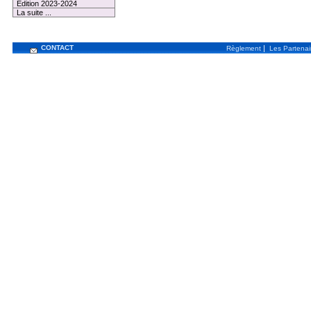
Edition 2023-2024
La suite ...
CONTACT
|
Règlement
Les Partenai