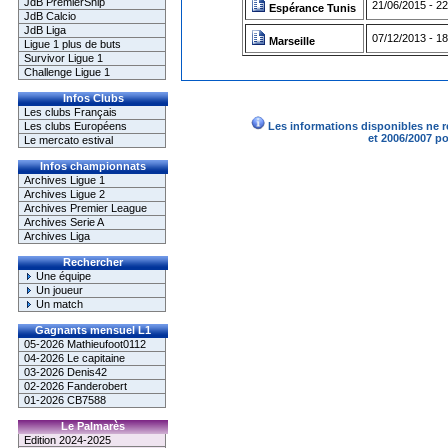
JdB PremierShip
21/06/2015 - 2
Espérance Tunis
JdB Calcio
JdB Liga
07/12/2013 - 1
Marseille
Ligue 1 plus de buts
Survivor Ligue 1
Challenge Ligue 1
Infos Clubs
Les clubs Français
Les clubs Européens
Les informations disponibles ne r
et 2006/2007 p
Le mercato estival
Infos championnats
Archives Ligue 1
Archives Ligue 2
Archives Premier League
Archives Serie A
Archives Liga
Rechercher
Une équipe
Un joueur
Un match
Gagnants mensuel L1
05-2026 Mathieufoot0112
04-2026 Le capitaine
03-2026 Denis42
02-2026 Fanderobert
01-2026 CB7588
Le Palmarès
Edition 2024-2025