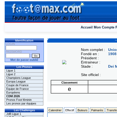
Accueil
Mon Compte
~
Identification
LOGIN
Nom complet :
Unio
PASSWORD
Fondé en :
1908
Président :
Mot de passe oublié
Entraineur :
Stade :
Dei 
Les Pronos
Ligue 1
Ligue 2
Site officiel :
Champions League
Europa League
Classement
Coupe de France
e
Equipe de France
Européens
CDM 2026
Pronos Foot féminin
Les pronos par équipes
Les Challenges
Calendrier
Effectif
Buteurs
Palmarès
Transfe
JdB Ligue 1