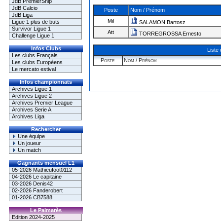
JdB PremierShip
JdB Calcio
Poste
Nom / Prénom
JdB Liga
Mil
Ligue 1 plus de buts
SALAMON Bartosz
Survivor Ligue 1
Att
TORREGROSSA Ernesto
Challenge Ligue 1
Infos Clubs
Liste
Les clubs Français
Poste
Nom / Prénom
Les clubs Européens
Le mercato estival
Infos championnats
Archives Ligue 1
Archives Ligue 2
Archives Premier League
Archives Serie A
Archives Liga
Rechercher
Une équipe
Un joueur
Un match
Gagnants mensuel L1
05-2026 Mathieufoot0112
04-2026 Le capitaine
03-2026 Denis42
02-2026 Fanderobert
01-2026 CB7588
Le Palmarès
Edition 2024-2025