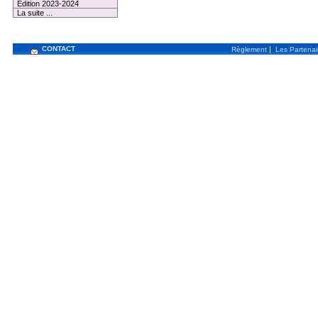
Edition 2023-2024
La suite ...
CONTACT
|
Règlement
Les Partenai