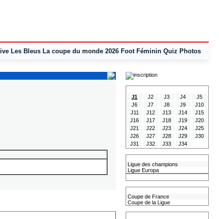
ive
Les Bleus
La coupe du monde 2026
Foot Féminin
Quiz
Photos
Tous les Résultats
J1
J2
J3
J4
J5
J6
J7
J8
J9
J10
J11
J12
J13
J14
J15
J16
J17
J18
J19
J20
J21
J22
J23
J24
J25
J26
J27
J28
J29
J30
J31
J32
J33
J34
Les coupes Européennes
Ligue des champions
Ligue Europa
Classement CAN
Les coupes nationales
Coupe de France
Coupe de la Ligue
Les coupes internationales