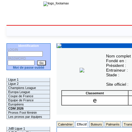
Identification
LOGIN
Nom complet 
PASSWORD
Fondé en :
Président :
Mot de passe oublié
Entraineur :
Stade :
Les Pronos
Ligue 1
Ligue 2
Site officiel :
Champions League
Europa League
Classement
Coupe de France
e
Equipe de France
Européens
CDM 2026
Pronos Foot féminin
Les pronos par équipes
Les Challenges
Calendrier
Effectif
Buteurs
Palmarès
Trans
JdB Ligue 1