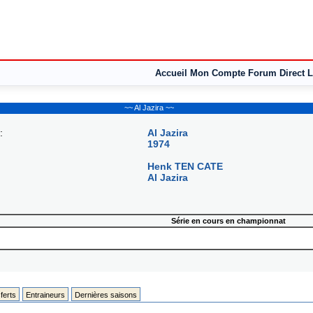
Accueil
Mon Compte
Forum
Direct L
~~ Al Jazira ~~
:
Al Jazira
1974
Henk TEN CATE
Al Jazira
Série en cours en championnat
ferts
Entraineurs
Dernières saisons