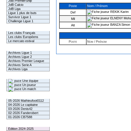
JdB PremierShip
JdB Calcio
Poste
Nom / Prénom
JdB Liga
REKIK Karim
Def
Ligue 1 plus de buts
Survivor Ligue 1
ELNENY Moh
Mil
Challenge Ligue 1
BANZA Simon
Att
Infos Clubs
Les clubs Français
Les clubs Européens
Le mercato estival
Poste
Nom / Prénom
Infos championnats
Archives Ligue 1
Archives Ligue 2
Archives Premier League
Archives Serie A
Archives Liga
Rechercher
Une équipe
Un joueur
Un match
Gagnants mensuel L1
05-2026 Mathieufoot0112
04-2026 Le capitaine
03-2026 Denis42
02-2026 Fanderobert
01-2026 CB7588
Le Palmarès
Edition 2024-2025