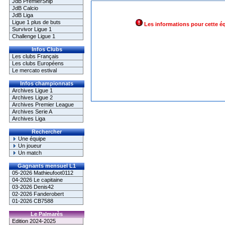
JdB PremierShip
JdB Calcio
JdB Liga
Ligue 1 plus de buts
Les informations pour cette é
Survivor Ligue 1
Challenge Ligue 1
Infos Clubs
Les clubs Français
Les clubs Européens
Le mercato estival
Infos championnats
Archives Ligue 1
Archives Ligue 2
Archives Premier League
Archives Serie A
Archives Liga
Rechercher
Une équipe
Un joueur
Un match
Gagnants mensuel L1
05-2026 Mathieufoot0112
04-2026 Le capitaine
03-2026 Denis42
02-2026 Fanderobert
01-2026 CB7588
Le Palmarès
Edition 2024-2025