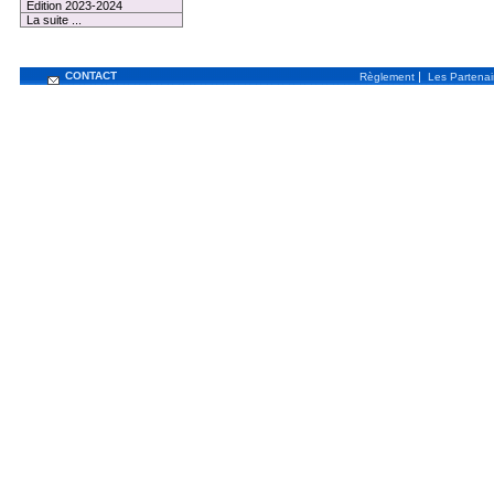
Edition 2023-2024
La suite ...
CONTACT
|
Règlement
Les Partenai