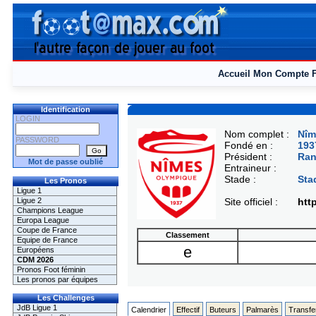
Accueil
Mon Compte
Identification
LOGIN
Nom complet :
Nîm
PASSWORD
Fondé en :
193
Président :
Ran
Mot de passe oublié
Entraineur :
Stade :
Sta
Les Pronos
Ligue 1
Ligue 2
Site officiel :
htt
Champions League
Europa League
Coupe de France
Classement
Equipe de France
e
Européens
CDM 2026
Pronos Foot féminin
Les pronos par équipes
Les Challenges
JdB Ligue 1
Calendrier
Effectif
Buteurs
Palmarès
Transfe