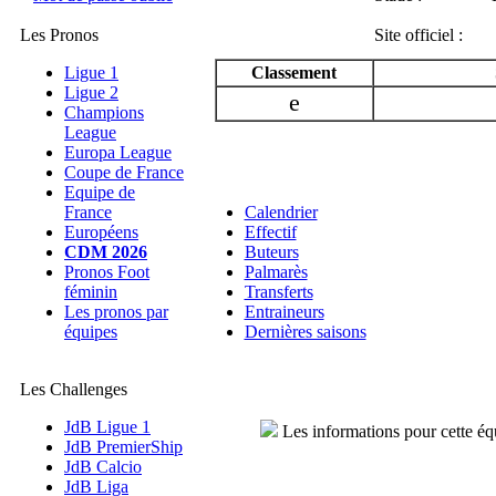
Les Pronos
Site officiel :
Ligue 1
Classement
Ligue 2
e
Champions
League
Europa League
Coupe de France
Equipe de
France
Calendrier
Européens
Effectif
CDM 2026
Buteurs
Pronos Foot
Palmarès
féminin
Transferts
Les pronos par
Entraineurs
équipes
Dernières saisons
Les Challenges
JdB Ligue 1
Les informations pour cette éq
JdB PremierShip
JdB Calcio
JdB Liga