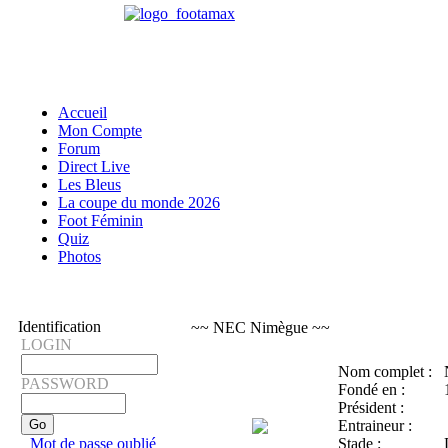
Accueil
Mon Compte
Forum
Direct Live
Les Bleus
La coupe du monde 2026
Foot Féminin
Quiz
Photos
Identification
~~ NEC Nimègue ~~
LOGIN
Nom complet :
PASSWORD
Fondé en :
Président :
Entraineur :
Mot de passe oublié
Stade :