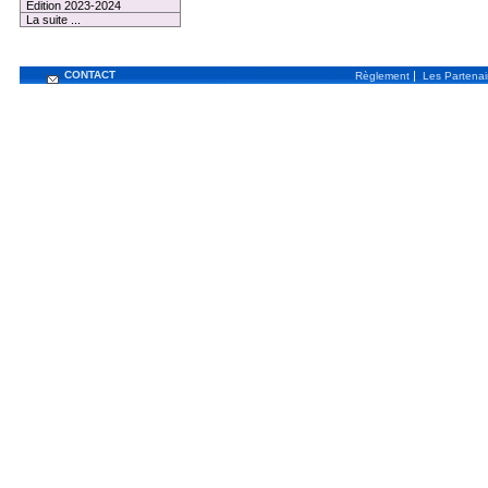
Edition 2023-2024
La suite ...
CONTACT
|
Règlement
Les Partenai