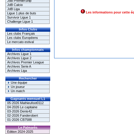
JdB PremierShip
JdB Calcio
JdB Liga
Les informations pour cette é
Ligue 1 plus de buts
Survivor Ligue 1
Challenge Ligue 1
Infos Clubs
Les clubs Français
Les clubs Européens
Le mercato estival
Infos championnats
Archives Ligue 1
Archives Ligue 2
Archives Premier League
Archives Serie A
Archives Liga
Rechercher
Une équipe
Un joueur
Un match
Gagnants mensuel L1
05-2026 Mathieufoot0112
04-2026 Le capitaine
03-2026 Denis42
02-2026 Fanderobert
01-2026 CB7588
Le Palmarès
Edition 2024-2025