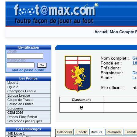
Accueil
Mon Compte
Identification
LOGIN
Nom complet :
Ge
PASSWORD
Fondé en :
1
Président :
Mot de passe oublié
Entraineur :
Da
Stade :
Lu
Les Pronos
Ligue 1
Ligue 2
Site officiel :
ht
Champions League
Europa League
Coupe de France
Classement
Equipe de France
e
Européens
CDM 2026
Pronos Foot féminin
Les pronos par équipes
Les Challenges
Calendrier
Effectif
Buteurs
Palmarès
Transfe
JdB Ligue 1