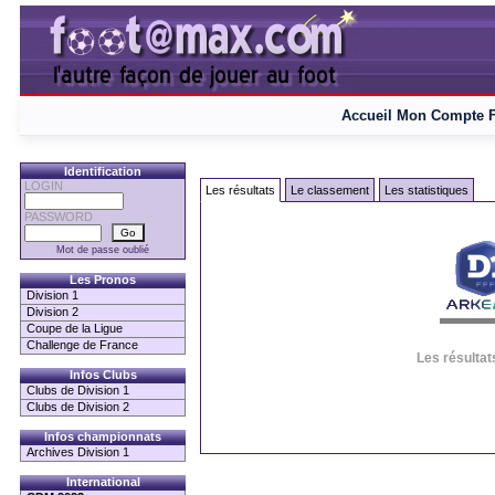
Accueil
Mon Compte
Identification
LOGIN
Les résultats
Le classement
Les statistiques
PASSWORD
Mot de passe oublié
Les Pronos
Division 1
Division 2
Coupe de la Ligue
Challenge de France
Les résultat
Infos Clubs
Clubs de Division 1
Clubs de Division 2
Infos championnats
Archives Division 1
International