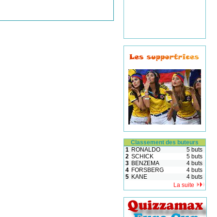
Classement des buteurs
1
RONALDO
5 buts
2
SCHICK
5 buts
3
BENZEMA
4 buts
4
FORSBERG
4 buts
5
KANE
4 buts
La suite