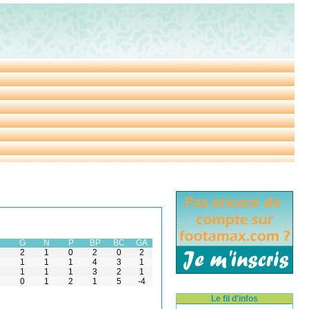
G
N
P
BP
BC
GA
2
1
0
2
0
2
1
1
1
4
3
1
1
1
1
3
2
1
0
1
2
1
5
-4
Le fil d'infos