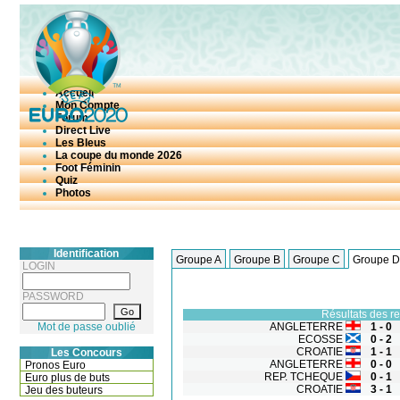
Accueil
Mon Compte
Forum
Direct Live
Les Bleus
La coupe du monde 2026
Foot Féminin
Quiz
Photos
Identification
Groupe A
Groupe B
Groupe C
Groupe D
LOGIN
PASSWORD
Résultats des r
Mot de passe oublié
ANGLETERRE
1 - 0
ECOSSE
0 - 2
CROATIE
1 - 1
Les Concours
ANGLETERRE
0 - 0
Pronos Euro
REP. TCHEQUE
0 - 1
Euro plus de buts
CROATIE
3 - 1
Jeu des buteurs