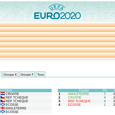
Groupe E
Groupe F
Tous
encontres
Equipe
Pts
J
CROATIE
1
ANGLETERRE
7
3
REP. TCHEQUE
2
CROATIE
4
3
REP. TCHEQUE
3
REP. TCHEQUE
4
3
ECOSSE
4
ECOSSE
1
3
ANGLETERRE
ECOSSE