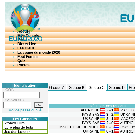
Accueil
Mon Compte
Forum
Direct Live
Les Bleus
La coupe du monde 2026
Foot Féminin
Quiz
Photos
Identification
Groupe A
Groupe B
Groupe C
Groupe D
Gro
LOGIN
PASSWORD
Résultats des rencontres
Mot de passe oublié
AUTRICHE
3 - 1
MACEDO
PAYS-BAS
3 - 2
UKRAIN
UKRAINE
2 - 1
MACEDO
Les Concours
PAYS-BAS
2 - 0
AUTRIC
Pronos Euro
MACEDOINE DU NORD
0 - 3
PAYS-B
Euro plus de buts
UKRAINE
0 - 1
AUTRIC
Jeu des buteurs