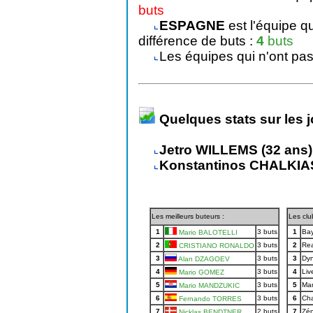
buts
ESPAGNE
est l'équipe q
différence de buts :
4
buts
Les équipes qui n'ont pas
Quelques stats sur les j
Jetro WILLEMS (32 ans)
Konstantinos CHALKIAS
Les meilleurs buteurs :
Les clu
1
3 buts
1
Bay
Mario BALOTELLI
2
3 buts
2
Rea
CRISTIANO RONALDO
3
3 buts
3
Dy
Alan DZAGOEV
4
3 buts
4
Liv
Mario GOMEZ
5
3 buts
5
Man
Mario MANDZUKIC
6
3 buts
6
Cha
Fernando TORRES
7
2 buts
7
Zén
Nicklas BENDTNER