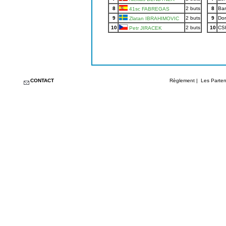
8
2 buts
8
Bar
41sc FABREGAS
9
2 buts
9
Do
Zlatan IBRAHIMOVIC
10
2 buts
10
CS
Petr JIRACEK
CONTACT
Règlement
|
Les Parten