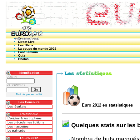
Accueil
Mon Compte
Forum
Direct Live
Les Bleus
La coupe du monde 2026
Foot Féminin
Quiz
Photos
Identification
LOGIN
PASSWORD
Mot de passe oublié
Les Concours
Euro 2012 en statsistiques
Les résultats
L'historique
L'origine & les trophées
Les précédentes éditions
Quelques stats sur les b
Les mascottes
Le palmarès
Nombre de buts marqués
L'Euro 2012