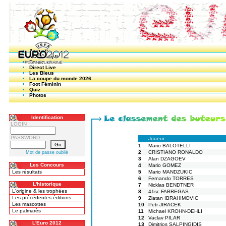
Accueil
Mon Compte
Forum
Direct Live
Les Bleus
La coupe du monde 2026
Foot Féminin
Quiz
Photos
Identification
LOGIN
PASSWORD
Joueur
1
Mario BALOTELLI
2
CRISTIANO RONALDO
Mot de passe oublié
3
Alan DZAGOEV
Les Concours
4
Mario GOMEZ
Les résultats
5
Mario MANDZUKIC
6
Fernando TORRES
L'historique
7
Nicklas BENDTNER
L'origine & les trophées
8
41sc FABREGAS
Les précédentes éditions
9
Zlatan IBRAHIMOVIC
Les mascottes
10
Petr JIRACEK
Le palmarès
11
Michael KROHN-DEHLI
12
Vaclav PILAR
L'Euro 2012
13
Dimitrios SALPINGIDIS