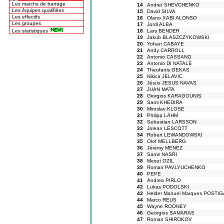
Les matchs de barrage
14
Andreï SHEVCHENKO
Les équipes qualifiées
15
David SILVA
Les effectifs
16
Olano XABI ALONSO
Les groupes
17
Jordi ALBA
Les statistiques
18
Lars BENDER
19
Jakub BLASZCZYKOWSKI
20
Yohan CABAYE
21
Andy CARROLL
22
Antonio CASSANO
23
Antonio DI NATALE
24
Theofanis GEKAS
25
Nikica JELAVIC
26
Jésus JESUS NAVAS
27
JUAN MATA
28
Giorgios KARAGOUNIS
29
Sami KHEDIRA
30
Miroslav KLOSE
31
Philipp LAHM
32
Sebastian LARSSON
33
Jolean LESCOTT
34
Robert LEWANDOWSKI
35
Olof MELLBERG
36
Jérémy MENEZ
37
Samir NASRI
38
Mesut OZIL
39
Roman PAVLYUCHENKO
40
PEPE
41
Andrea PIRLO
42
Lukas PODOLSKI
43
Helder Manuel Marques POSTIG
44
Marco REUS
45
Wayne ROONEY
46
Georgios SAMARAS
47
Roman SHIROKOV