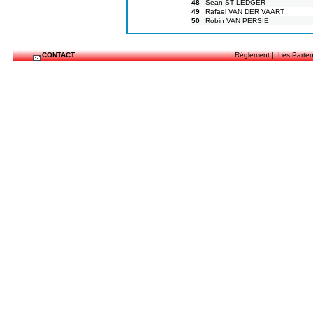
48
Sean ST LEDGER
49
Rafael VAN DER VAART
50
Robin VAN PERSIE
CONTACT
Règlement
|
Les Parten