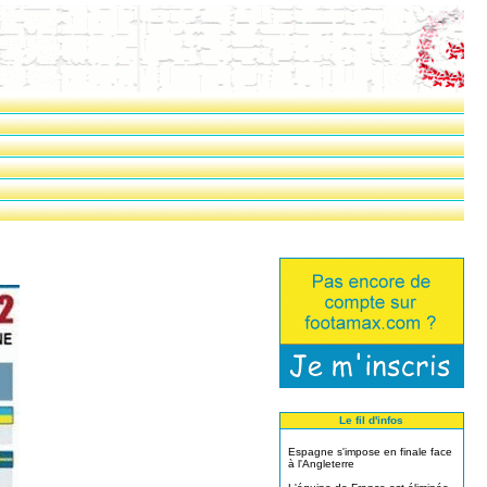
Le fil d'infos
Espagne s'impose en finale face
à l'Angleterre
L'équipe de France est éliminée