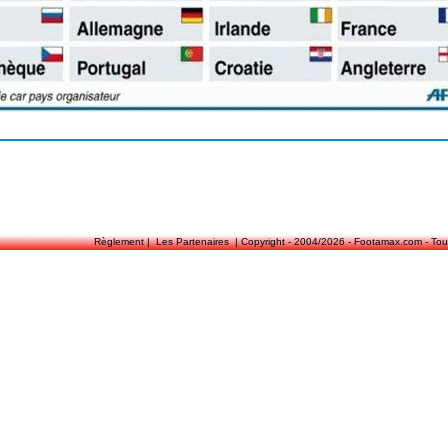
Règlement
|
Les Partenaires
| Copyright - 2004/2026 -
Footamax.com
- Tou