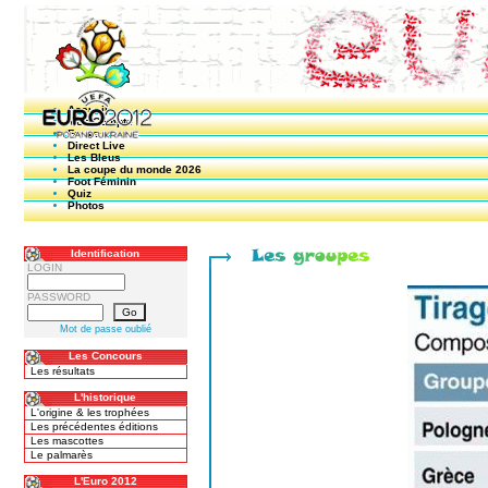
Accueil
Mon Compte
Forum
Direct Live
Les Bleus
La coupe du monde 2026
Foot Féminin
Quiz
Photos
Identification
LOGIN
PASSWORD
Mot de passe oublié
Les Concours
Les résultats
L'historique
L'origine & les trophées
Les précédentes éditions
Les mascottes
Le palmarès
L'Euro 2012