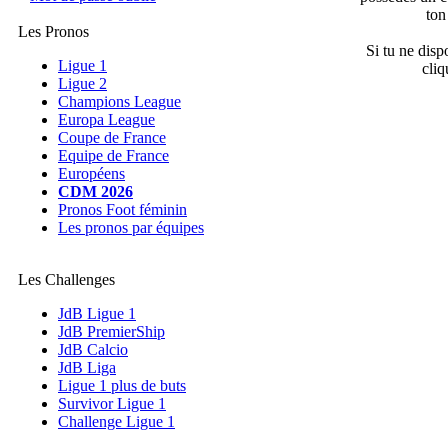
ton
Les Pronos
Si tu ne disp
Ligue 1
cliq
Ligue 2
Champions League
Europa League
Coupe de France
Equipe de France
Européens
CDM 2026
Pronos Foot féminin
Les pronos par équipes
Les Challenges
JdB Ligue 1
JdB PremierShip
JdB Calcio
JdB Liga
Ligue 1 plus de buts
Survivor Ligue 1
Challenge Ligue 1