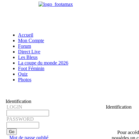
Accueil
Mon Compte
Forum
Direct Live
Les Bleus
La coupe du monde 2026
Foot Féminin
Quiz
Photos
Identification
LOGIN
Identification
PASSWORD
Pour accéder
Mot de passe oublié
possèdes un co