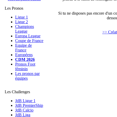
Les Pronos
Si tu ne disposes pas encore d'un comp
Ligue 1
dessou
Ligue 2
Champions
League
>> Créa
Europa League
Coupe de France
Equipe de
France
Européens
CDM 2026
Pronos Foot
féminin
Les pronos par
équipes
Les Challenges
JdB Ligue 1
JdB PremierShip
JdB Calcio
JdB Liga