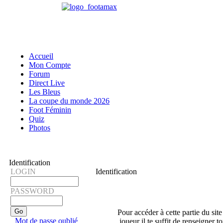
Accueil
Mon Compte
Forum
Direct Live
Les Bleus
La coupe du monde 2026
Foot Féminin
Quiz
Photos
Identification
LOGIN
Identification
PASSWORD
Pour accéder à cette partie du site
Mot de passe oublié
joueur il te suffit de renseigner 