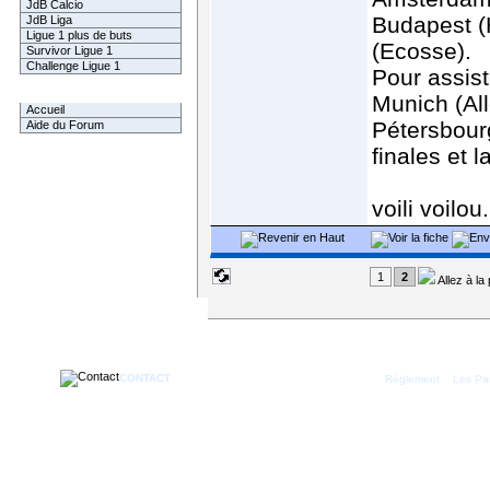
JdB Calcio
Budapest (
JdB Liga
Ligue 1 plus de buts
(Ecosse).
Survivor Ligue 1
Challenge Ligue 1
Pour assist
Forum
Munich (Al
Accueil
Pétersbourg
Aide du Forum
finales et 
voili voilou.
1
2
Allez à la
CONTACT
|
Règlement
Les Par