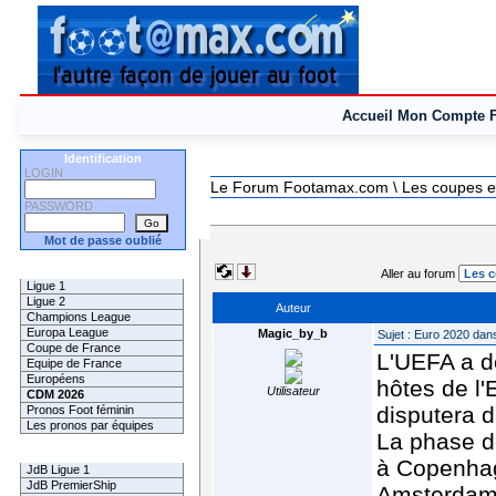
Accueil
Mon Compte
Identification
LOGIN
Le Forum Footamax.com
\ Les coupes e
PASSWORD
Mot de passe oublié
Les Pronos
Aller au forum
Ligue 1
Ligue 2
Auteur
Champions League
Europa League
Magic_by_b
Sujet : Euro 2020 dan
Coupe de France
L'UEFA a dé
Equipe de France
Européens
hôtes de l'
Utilisateur
CDM 2026
disputera d
Pronos Foot féminin
Les pronos par équipes
La phase de
Les Challenges
à Copenhag
JdB Ligue 1
JdB PremierShip
Amsterdam 