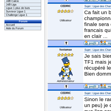
JdB Calcio
JdB Liga
CEDRIC
Sujet : Ligue des Ch
Ligue 1 plus de buts
Ca fait un 
Survivor Ligue 1
Challenge Ligue 1
championna
Utilisateur
Forum
finale sera
Accueil
Aide du Forum
francais qu
en clair ...
footamax
Sujet : Ligue des Ch
Je sais bie
TF1 mais j
récupéré le
Bien domma
Administrateur
CEDRIC
Sujet : Ligue des Ch
Sinon le r
un peu) je 
Utilisateur