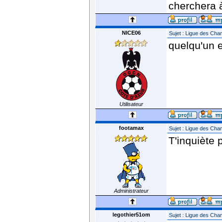
cherchera à
NICE06
Sujet : Ligue des Ch
quelqu'un e
Utilisateur
footamax
Sujet : Ligue des Ch
T'inquiète
Administrateur
legothier51om
Sujet : Ligue des Ch