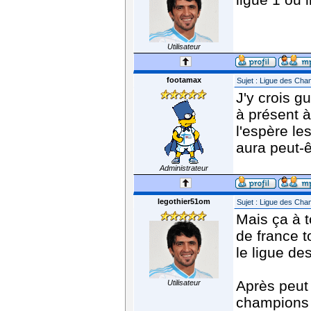
Utilisateur
footamax
Sujet : Ligue des Ch
J'y crois gu
à présent à
l'espère le
aura peut-
Administrateur
legothier51om
Sujet : Ligue des Ch
Mais ça à t
de france t
le ligue de
Après peut 
Utilisateur
champions 