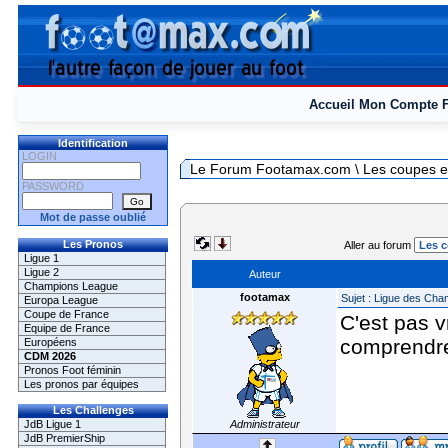
Accueil
Mon Compte
Identification
LOGIN
Le Forum Footamax.com
\ Les coupes e
PASSWORD
Mot de passe oublié
Les Pronos
Aller au forum
Ligue 1
Ligue 2
Auteur
Champions League
footamax
Sujet : Ligue des Ch
Europa League
Coupe de France
C'est pas v
Equipe de France
comprendre
Européens
CDM 2026
Pronos Foot féminin
Les pronos par équipes
Les Challenges
JdB Ligue 1
Administrateur
JdB PremierShip