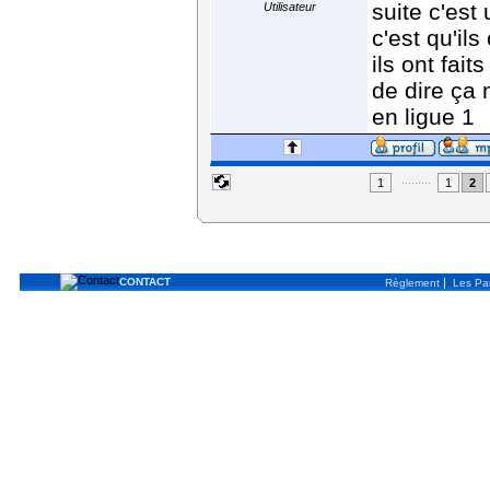
suite c'est
Utilisateur
c'est qu'il
ils ont fai
de dire ça 
en ligue 1
.........
1
1
2
CONTACT
|
Règlement
Les Par