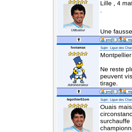
Lille , 4 m
.
Une fausse
Utilisateur
footamax
Sujet : Ligue des Ch
Montpellier
Ne reste pl
peuvent vis
tirage.
Administrateur
legothier51om
Sujet : Ligue des Ch
Ouais mais 
circonstanc
surchauffe 
championnat