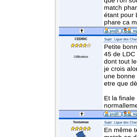
que l'on so
match phare
étant pour 
phare ca m
CEDRIC
Sujet : Ligue des Ch
Petite bonn
45 de LDC s
Utilisateur
dont tout l
je crois al
une bonne n
etre que dè
Et la final
normallem
footamax
Sujet : Ligue des Ch
En même te