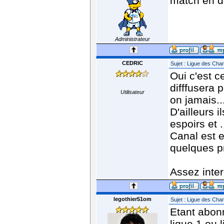
match en di
Administrateur
CEDRIC
Sujet : Ligue des Ch
Oui c'est c
difffusera 
Utilisateur
on jamais..
D'ailleurs i
espoirs et 
Canal est e
quelques 
Assez inte
legothier51om
Sujet : Ligue des Ch
Etant abonn
ligue 1 ou