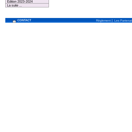
Edition 2023-2024
La suite ...
CONTACT
|
Règlement
Les Partenai