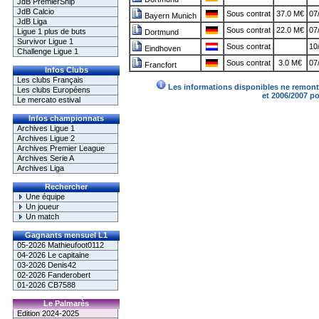
JdB PremierShip
JdB Calcio
Sous contrat
37.0 M€
07
Bayern Munich
JdB Liga
Sous contrat
22.0 M€
07
Ligue 1 plus de buts
Dortmund
Survivor Ligue 1
Sous contrat
10
Eindhoven
Challenge Ligue 1
Sous contrat
3.0 M€
07
Francfort
Infos Clubs
Les clubs Français
Les informations disponibles ne remonte
Les clubs Européens
et 2006/2007 p
Le mercato estival
Infos championnats
Archives Ligue 1
Archives Ligue 2
Archives Premier League
Archives Serie A
Archives Liga
Rechercher
Une équipe
Un joueur
Un match
Gagnants mensuel L1
05-2026 Mathieufoot0112
04-2026 Le capitaine
03-2026 Denis42
02-2026 Fanderobert
01-2026 CB7588
Le Palmarès
Edition 2024-2025