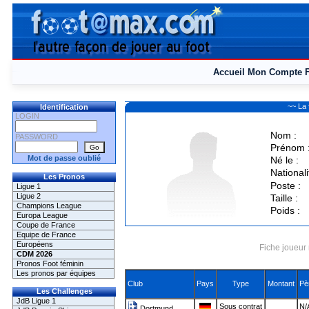
Accueil
Mon Compte
~~ La
Identification
LOGIN
Nom :
PASSWORD
Prénom 
Mot de passe oublié
Né le :
Nationali
Les Pronos
Poste :
Ligue 1
Ligue 2
Taille :
Champions League
Poids :
Europa League
Coupe de France
Equipe de France
Européens
Fiche joueur 
CDM 2026
Pronos Foot féminin
Les pronos par équipes
Club
Pays
Type
Montant
Pè
Les Challenges
JdB Ligue 1
Sous contrat
N/
Dortmund