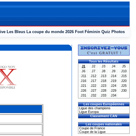
ive
Les Bleus
La coupe du monde 2026
Foot Féminin
Quiz
Photos
Tous les Résultats
J1
J2
J3
J4
J5
J6
J7
J8
J9
J10
J11
J12
J13
J14
J15
J16
J17
J18
J19
J20
J21
J22
J23
J24
J25
J26
J27
J28
J29
J30
J31
J32
J33
J34
Les coupes Européennes
Ligue des champions
Ligue Europa
Classement CAN
Les coupes nationales
Coupe de France
Coupe de la Ligue