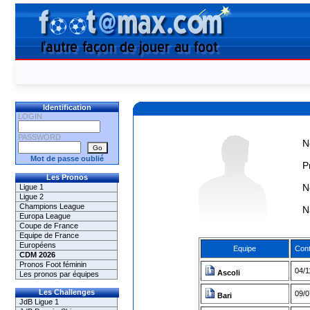
Identification
LOGIN
PASSWORD
N
Mot de passe oublié
P
Les Pronos
N
Ligue 1
Ligue 2
Champions League
N
Europa League
Coupe de France
Equipe de France
Européens
Equipe
Cont
CDM 2026
Pronos Foot féminin
04/1
Ascoli
Les pronos par équipes
Les Challenges
09/0
Bari
JdB Ligue 1