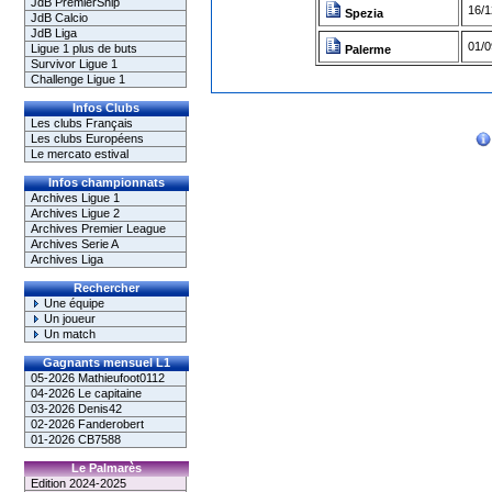
JdB PremierShip
16/1
Spezia
JdB Calcio
JdB Liga
01/0
Ligue 1 plus de buts
Palerme
Survivor Ligue 1
Challenge Ligue 1
Infos Clubs
Les clubs Français
Les clubs Européens
Le mercato estival
Infos championnats
Archives Ligue 1
Archives Ligue 2
Archives Premier League
Archives Serie A
Archives Liga
Rechercher
Une équipe
Un joueur
Un match
Gagnants mensuel L1
05-2026 Mathieufoot0112
04-2026 Le capitaine
03-2026 Denis42
02-2026 Fanderobert
01-2026 CB7588
Le Palmarès
Edition 2024-2025