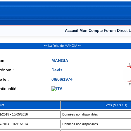
Accueil
Mon Compte
Forum
Direct L
~~ La fiche de MANGIA ~~
om :
MANGIA
rénom :
Devis
é le :
06/06/1974
ationalité :
rat
Stats (V / N / D)
1/2015 - 10/05/2016
Données non disponibles
7/2014 - 16/11/2014
Données non disponibles