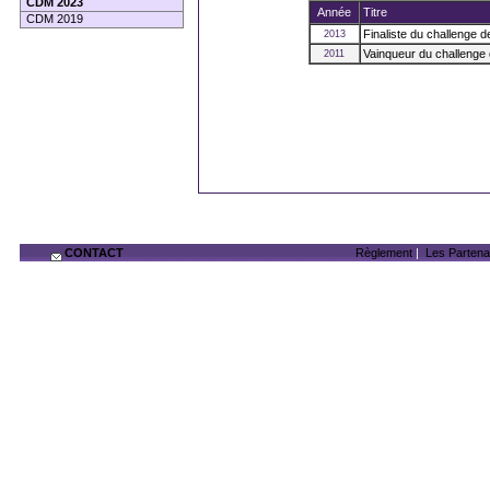
CDM 2023
Année
Titre
CDM 2019
Finaliste du challenge 
2013
Vainqueur du challenge
2011
CONTACT
Règlement
|
Les Partena