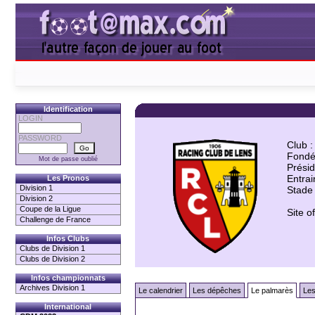
Identification
LOGIN
PASSWORD
Club :
Fondé
Mot de passe oublié
Présid
Entrai
Les Pronos
Division 1
Stade 
Division 2
Coupe de la Ligue
Site of
Challenge de France
Infos Clubs
Clubs de Division 1
Clubs de Division 2
Infos championnats
Archives Division 1
Le calendrier
Les dépêches
Le palmarès
Les
International