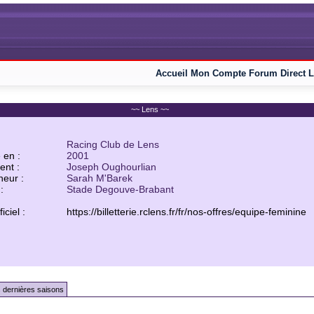
Accueil
Mon Compte
Forum
Direct L
~~ Lens ~~
Racing Club de Lens
 en :
2001
ent :
Joseph Oughourlian
neur :
Sarah M'Barek
:
Stade Degouve-Brabant
ficiel :
https://billetterie.rclens.fr/fr/nos-offres/equipe-feminine
 dernières saisons