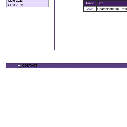
CDM 2023
Année
Titre
CDM 2019
Championne de France
2025
CONTACT