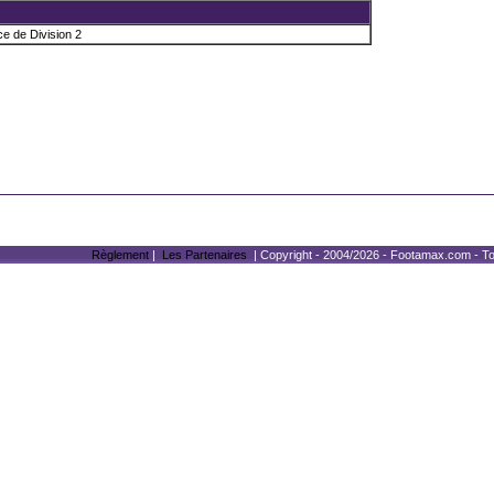
 de Division 2
Règlement
|
Les Partenaires
| Copyright - 2004/2026 -
Footamax.com
- T