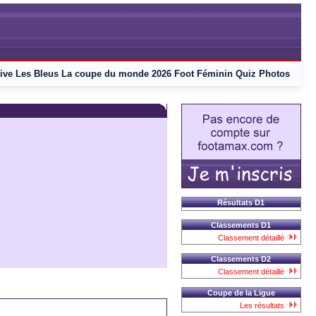
ive
Les Bleus
La coupe du monde 2026
Foot Féminin
Quiz
Photos
Résultats D1
Classements D1
Classement détaillé
Classements D2
Classement détaillé
Coupe de la Ligue
Les résultats