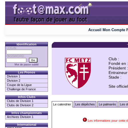
Accueil
Mon Compte
Identification
LOGIN
PASSWORD
Club :
Fondé en 
Mot de passe oublié
Président :
Entraineur 
Les Pronos
Division 1
Stade :
Division 2
Coupe de la Ligue
Site officiel
Challenge de France
Infos Clubs
Clubs de Division 1
Le calendrier
Les dépêches
Le palmarès
Les d
Clubs de Division 2
Infos championnats
Archives Division 1
Les informations pour cette 
International