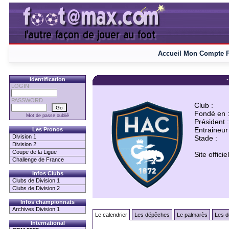
Accueil
Mon Compte
Identification
~
LOGIN
PASSWORD
Club :
Fondé en 
Mot de passe oublié
Président :
Entraineur 
Les Pronos
Division 1
Stade :
Division 2
Coupe de la Ligue
Site officiel
Challenge de France
Infos Clubs
Clubs de Division 1
Clubs de Division 2
Infos championnats
Archives Division 1
Le calendrier
Les dépêches
Le palmarès
Les d
International