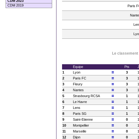
CDM 2023
CDM 2019
Paris 
Nante
Len
Lyo
Le classement à
Equipe
Pts
1
Lyon
3
2
Paris FC
3
3
Fleury
3
4
Nantes
3
5
Strasbourg RCSA
1
6
Le Havre
1
7
Lens
1
8
Paris SG
1
9
Saint-Etienne
0
10
Montpellier
0
11
Marseille
0
12
Dijon
0