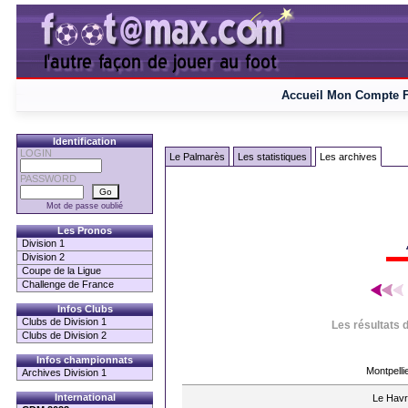
Accueil
Mon Compte
Identification
LOGIN
Le Palmarès
Les statistiques
Les archives
PASSWORD
Mot de passe oublié
Les Pronos
Division 1
Division 2
Coupe de la Ligue
Challenge de France
Infos Clubs
Clubs de Division 1
Les résultats 
Clubs de Division 2
Infos championnats
Montpelli
Archives Division 1
International
Le Havr