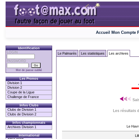
Accueil
Mon Compte
Identification
LOGIN
Le Palmarès
Les statistiques
Les archives
PASSWORD
Mot de passe oublié
Les Pronos
Division 1
Division 2
Coupe de la Ligue
Challenge de France
Sai
Infos Clubs
Clubs de Division 1
Les résultats 
Clubs de Division 2
Infos championnats
Le Havr
Archives Division 1
International
Lil