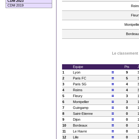
CDM 2023
CDM 2019
Reim
Fleur
Montpellie
Bordeau
Le classement à
Equipe
Pts
1
Lyon
9
2
Paris FC
5
3
Paris SG
4
4
Reims
4
5
Fleury
3
6
Montpellier
3
7
Guingamp
0
8
Saint-Etienne
0
9
Dijon
0
10
Bordeaux
0
11
Le Havre
0
12
Lille
0