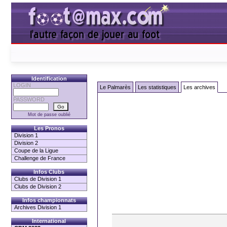
Identification
LOGIN
Le Palmarès
Les statistiques
Les archives
PASSWORD
Mot de passe oublié
Les Pronos
Division 1
Division 2
Coupe de la Ligue
Challenge de France
Infos Clubs
Clubs de Division 1
Clubs de Division 2
Infos championnats
Archives Division 1
International