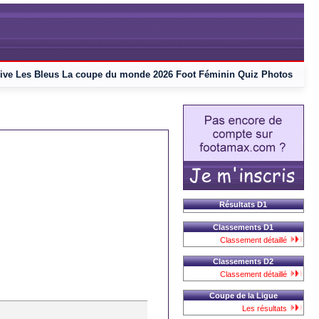
ive
Les Bleus
La coupe du monde 2026
Foot Féminin
Quiz
Photos
Résultats D1
Classements D1
Classement détaillé
Classements D2
Classement détaillé
Coupe de la Ligue
Les résultats