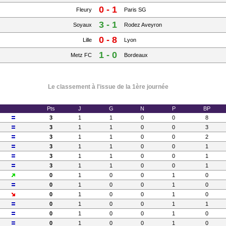
0 - 1
Fleury
Paris SG
3 - 1
Soyaux
Rodez Aveyron
0 - 8
Lille
Lyon
1 - 0
Metz FC
Bordeaux
Le classement à l'issue de la 1ère journée
Pts
J
G
N
P
BP
3
1
1
0
0
8
3
1
1
0
0
3
3
1
1
0
0
2
3
1
1
0
0
1
3
1
1
0
0
1
3
1
1
0
0
1
0
1
0
0
1
0
0
1
0
0
1
0
0
1
0
0
1
0
0
1
0
0
1
1
0
1
0
0
1
0
0
1
0
0
1
0