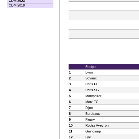
CDM 2023
CDM 2019
Equipe
1
Lyon
2
Soyaux
3
Paris FC
4
Paris SG
5
Montpellier
6
Metz FC
7
Dijon
8
Bordeaux
9
Fleury
10
Rodez Aveyron
11
Guingamp
12
Lille