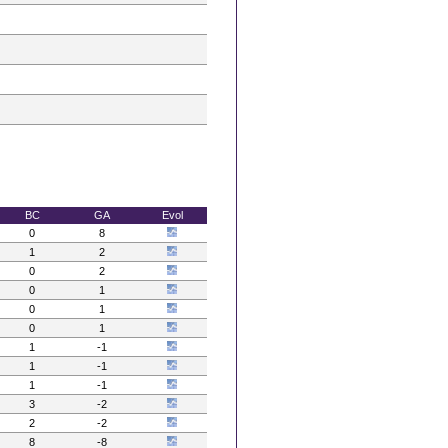
BC
GA
Evol
0
8
1
2
0
2
0
1
0
1
0
1
1
-1
1
-1
1
-1
3
-2
2
-2
8
-8