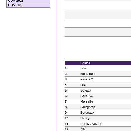
CDM 2023
CDM 2019
Equipe
1
Lyon
2
Montpellier
3
Paris FC
4
Lille
5
Soyaux
6
Paris SG
7
Marseille
8
Guingamp
9
Bordeaux
10
Fleury
11
Rodez Aveyron
12
Albi