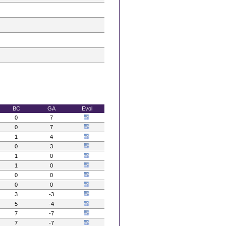
BC
GA
Evol
0
7
0
7
1
4
0
3
1
0
1
0
0
0
0
0
3
-3
5
-4
7
-7
7
-7