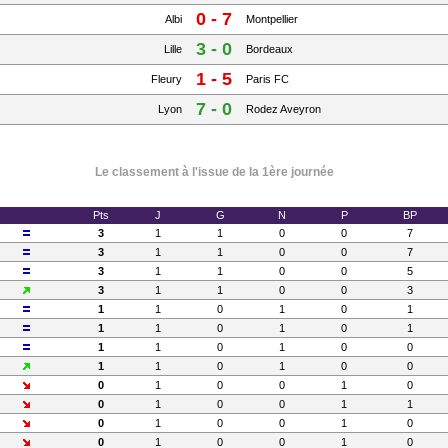
0 - 7
Albi
Montpellier
3 - 0
Lille
Bordeaux
1 - 5
Fleury
Paris FC
7 - 0
Lyon
Rodez Aveyron
Le classement à l'issue de la 1ère journée
Pts
J
G
N
P
BP
3
1
1
0
0
7
3
1
1
0
0
7
3
1
1
0
0
5
3
1
1
0
0
3
1
1
0
1
0
1
1
1
0
1
0
1
1
1
0
1
0
0
1
1
0
1
0
0
0
1
0
0
1
0
0
1
0
0
1
1
0
1
0
0
1
0
0
1
0
0
1
0