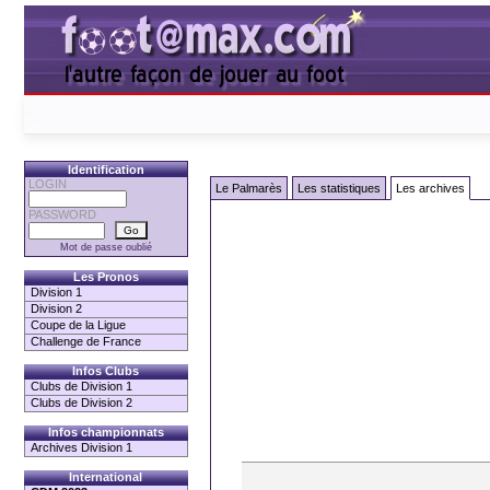
Identification
LOGIN
Le Palmarès
Les statistiques
Les archives
PASSWORD
Mot de passe oublié
Les Pronos
Division 1
Division 2
Coupe de la Ligue
Challenge de France
Infos Clubs
Clubs de Division 1
Clubs de Division 2
Infos championnats
Archives Division 1
International