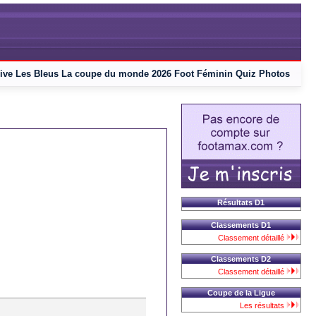
ive
Les Bleus
La coupe du monde 2026
Foot Féminin
Quiz
Photos
Résultats D1
Classements D1
Classement détaillé
Classements D2
Classement détaillé
Coupe de la Ligue
Les résultats