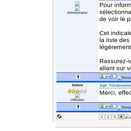
Pour informa
sélectionna
Administrateur
de voir le 
Cet indicat
la liste de
légèrement 
Rassurez-v
allant sur 
thidom
Sujet : Fonctionnement
Merci, effe
Utilisateur
1
2
3
4
A