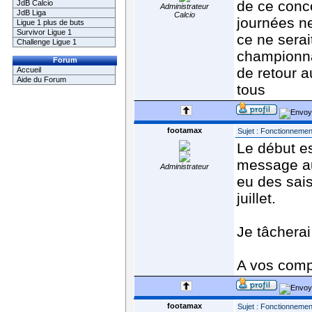
de ce conco
JdB Calcio
Administrateur
JdB Liga
Calcio
journées ne
Ligue 1 plus de buts
Survivor Ligue 1
ce ne sera
Challenge Ligue 1
championna
Forum
de retour a
Accueil
Aide du Forum
tous
footamax
Sujet : Fonctionnement
Le début es
message aut
Administrateur
eu des sai
juillet.
Je tâcherai 
A vos comp
footamax
Sujet : Fonctionnement