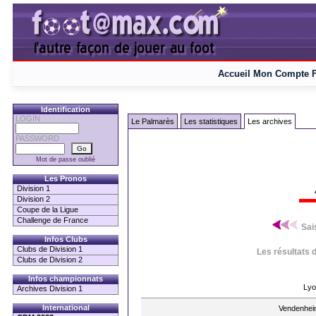
Accueil
Mon Compte
Identification
LOGIN
Le Palmarès
Les statistiques
Les archives
PASSWORD
Mot de passe oublié
Les Pronos
Division 1
Division 2
Coupe de la Ligue
Challenge de France
Sai
Infos Clubs
Clubs de Division 1
Les résultats 
Clubs de Division 2
Infos championnats
Lyo
Archives Division 1
International
Vendenhei