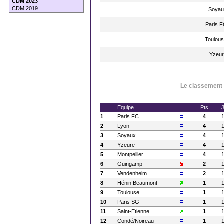
CDM 2023
CDM 2019
Soyau
Paris 
Toulous
Yzeur
Le classement à
Equipe
Pts
1
Paris FC
4
2
Lyon
4
3
Soyaux
4
4
Yzeure
4
5
Montpellier
4
6
Guingamp
2
7
Vendenheim
2
8
Hénin Beaumont
1
9
Toulouse
1
10
Paris SG
1
11
Saint-Etienne
1
12
Condé/Noireau
1