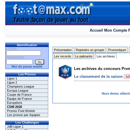
Accueil
Mon Compte
Identification
LOGIN
Présentation
Rejoindre un groupe
Pronostiquer
Les records
Le palmarès
Les archives
PASSWORD
Mot de passe oublié
Les archives du concours Pro
Les Pronos
Le classement de la saison
Ligue 1
Ligue 2
Champions League
Europa League
Vous devez sélecti
Coupe de France
Equipe de France
Européens
CDM 2026
Pronos Foot féminin
Les pronos par équipes
Les Challenges
JdB Ligue 1