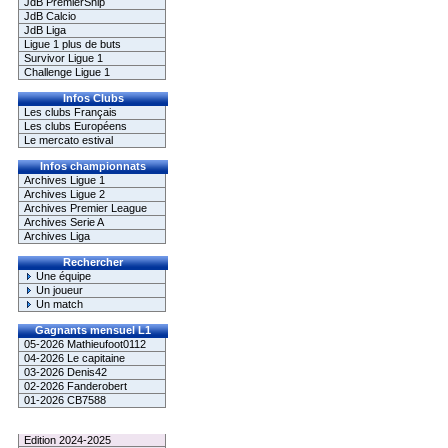
JdB PremierShip
JdB Calcio
JdB Liga
Ligue 1 plus de buts
Survivor Ligue 1
Challenge Ligue 1
Infos Clubs
Les clubs Français
Les clubs Européens
Le mercato estival
Infos championnats
Archives Ligue 1
Archives Ligue 2
Archives Premier League
Archives Serie A
Archives Liga
Rechercher
Une équipe
Un joueur
Un match
Gagnants mensuel L1
05-2026 Mathieufoot0112
04-2026 Le capitaine
03-2026 Denis42
02-2026 Fanderobert
01-2026 CB7588
Le Palmarès
Edition 2024-2025