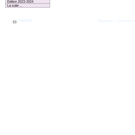
Edition 2023-2024
La suite ...
CONTACT
|
Règlement
Les Partenai