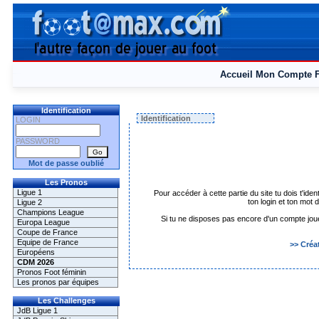
Accueil
Mon Compte
Identification
Identification
LOGIN
PASSWORD
Mot de passe oublié
Les Pronos
Ligue 1
Pour accéder à cette partie du site tu dois t'iden
ton login et ton mot
Ligue 2
Champions League
Si tu ne disposes pas encore d'un compte joueur 
Europa League
Coupe de France
Equipe de France
>> Créa
Européens
CDM 2026
Pronos Foot féminin
Les pronos par équipes
Les Challenges
JdB Ligue 1