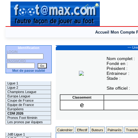
Accueil
Mon Compte
~~ Uni
Identification
LOGIN
Nom complet :
PASSWORD
Fondé en :
Président :
Mot de passe oublié
Entraineur :
Stade :
Les Pronos
Ligue 1
Ligue 2
Site officiel :
Champions League
Europa League
Classement
Coupe de France
e
Equipe de France
Européens
CDM 2026
Pronos Foot féminin
Les pronos par équipes
Les Challenges
Calendrier
Effectif
Buteurs
Palmarès
Transfe
JdB Ligue 1