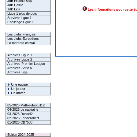
JdB PremierShip
JdB Calcio
JdB Liga
Les informations pour cette é
Ligue 1 plus de buts
Survivor Ligue 1
Challenge Ligue 1
Infos Clubs
Les clubs Français
Les clubs Européens
Le mercato estival
Infos championnats
Archives Ligue 1
Archives Ligue 2
Archives Premier League
Archives Serie A
Archives Liga
Rechercher
Une équipe
Un joueur
Un match
Gagnants mensuel L1
05-2026 Mathieufoot0112
04-2026 Le capitaine
03-2026 Denis42
02-2026 Fanderobert
01-2026 CB7588
Le Palmarès
Edition 2024-2025