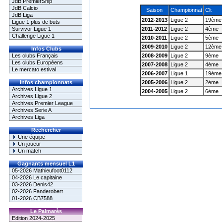
JdB PremierShip
JdB Calcio
Saison
Championnat
Clt
JdB Liga
2012-2013
Ligue 2
19ème
Ligue 1 plus de buts
Survivor Ligue 1
2011-2012
Ligue 2
4ème
Challenge Ligue 1
2010-2011
Ligue 2
5ème
2009-2010
Ligue 2
12ème
Infos Clubs
Les clubs Français
2008-2009
Ligue 2
9ème
Les clubs Européens
2007-2008
Ligue 2
4ème
Le mercato estival
2006-2007
Ligue 1
19ème
Infos championnats
2005-2006
Ligue 2
2ème
Archives Ligue 1
2004-2005
Ligue 2
6ème
Archives Ligue 2
Archives Premier League
Archives Serie A
Archives Liga
Rechercher
Une équipe
Un joueur
Un match
Gagnants mensuel L1
05-2026 Mathieufoot0112
04-2026 Le capitaine
03-2026 Denis42
02-2026 Fanderobert
01-2026 CB7588
Le Palmarès
Edition 2024-2025