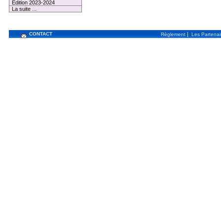
Edition 2023-2024
La suite ...
CONTACT
|
Règlement
Les Partenai