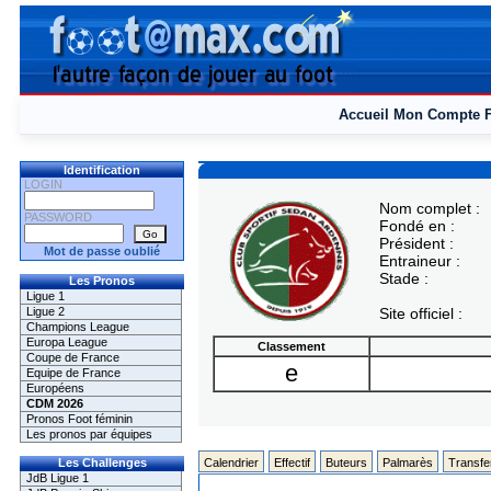
Accueil
Mon Compte
Identification
LOGIN
Nom complet :
PASSWORD
Fondé en :
Président :
Mot de passe oublié
Entraineur :
Stade :
Les Pronos
Ligue 1
Ligue 2
Site officiel :
Champions League
Europa League
Classement
Coupe de France
e
Equipe de France
Européens
CDM 2026
Pronos Foot féminin
Les pronos par équipes
Les Challenges
Calendrier
Effectif
Buteurs
Palmarès
Transfe
JdB Ligue 1