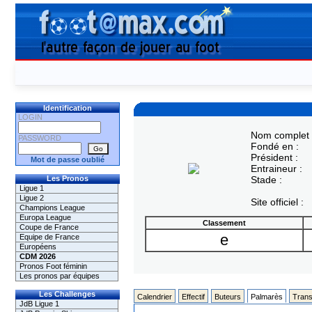
Identification
LOGIN
Nom complet 
PASSWORD
Fondé en :
Président :
Mot de passe oublié
Entraineur :
Les Pronos
Stade :
Ligue 1
Ligue 2
Site officiel :
Champions League
Europa League
Classement
Coupe de France
e
Equipe de France
Européens
CDM 2026
Pronos Foot féminin
Les pronos par équipes
Les Challenges
Calendrier
Effectif
Buteurs
Palmarès
Trans
JdB Ligue 1