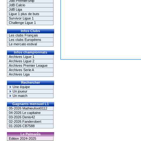
JdB PremierShip
JdB Calcio
JdB Liga
Ligue 1 plus de buts
Survivor Ligue 1
Challenge Ligue 1
Infos Clubs
Les clubs Français
Les clubs Européens
Le mercato estival
Infos championnats
Archives Ligue 1
Archives Ligue 2
Archives Premier League
Archives Serie A
Archives Liga
Rechercher
Une équipe
Un joueur
Un match
Gagnants mensuel L1
05-2026 Mathieufoot0112
04-2026 Le capitaine
03-2026 Denis42
02-2026 Fanderobert
01-2026 CB7588
Le Palmarès
Edition 2024-2025