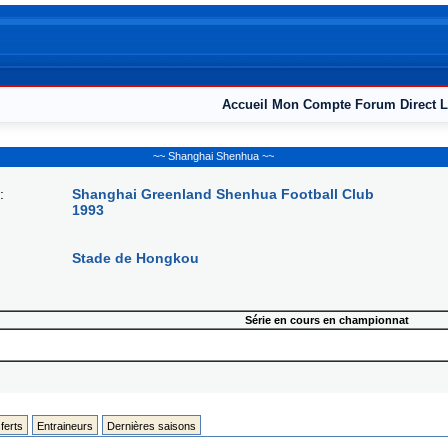
Accueil
Mon Compte
Forum
Direct L
~~ Shanghai Shenhua ~~
:
Shanghai Greenland Shenhua Football Club
1993
Stade de Hongkou
Série en cours en championnat
ferts
Entraineurs
Dernières saisons