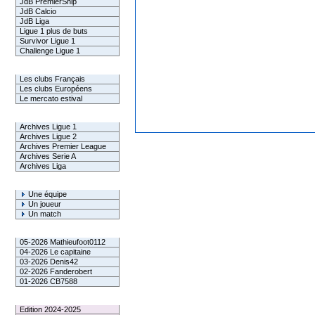
JdB PremierShip
JdB Calcio
JdB Liga
Ligue 1 plus de buts
Survivor Ligue 1
Challenge Ligue 1
Infos Clubs
Les clubs Français
Les clubs Européens
Le mercato estival
Infos championnats
Archives Ligue 1
Archives Ligue 2
Archives Premier League
Archives Serie A
Archives Liga
Rechercher
Une équipe
Un joueur
Un match
Gagnants mensuel L1
05-2026 Mathieufoot0112
04-2026 Le capitaine
03-2026 Denis42
02-2026 Fanderobert
01-2026 CB7588
Le Palmarès
Edition 2024-2025