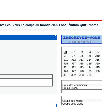
ive
Les Bleus
La coupe du monde 2026
Foot Féminin
Quiz
Photos
Tous les Résultats
J1
J2
J3
J4
J5
J6
J7
J8
J9
J10
J11
J12
J13
J14
J15
J16
J17
J18
J19
J20
J21
J22
J23
J24
J25
J26
J27
J28
J29
J30
J31
J32
J33
J34
Les coupes Européennes
Ligue des champions
Ligue Europa
Classement CAN
Les coupes nationales
Coupe de France
Coupe de la Ligue