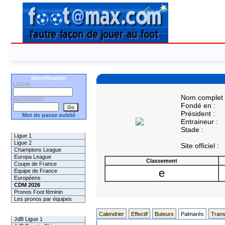
Identification
LOGIN
Nom complet 
PASSWORD
Fondé en :
Président :
Mot de passe oublié
Entraineur :
Les Pronos
Stade :
Ligue 1
Ligue 2
Site officiel :
Champions League
Europa League
Classement
Coupe de France
e
Equipe de France
Européens
CDM 2026
Pronos Foot féminin
Les pronos par équipes
Les Challenges
Calendrier
Effectif
Buteurs
Palmarès
Trans
JdB Ligue 1