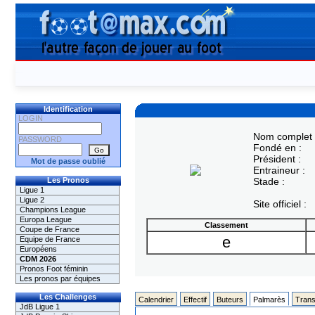
Identification
LOGIN
Nom complet 
PASSWORD
Fondé en :
Président :
Mot de passe oublié
Entraineur :
Les Pronos
Stade :
Ligue 1
Ligue 2
Site officiel :
Champions League
Europa League
Classement
Coupe de France
e
Equipe de France
Européens
CDM 2026
Pronos Foot féminin
Les pronos par équipes
Les Challenges
Calendrier
Effectif
Buteurs
Palmarès
Trans
JdB Ligue 1