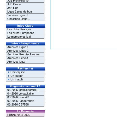
JdB PremierShip
JdB Calcio
JdB Liga
Ligue 1 plus de buts
Survivor Ligue 1
Challenge Ligue 1
Infos Clubs
Les clubs Français
Les clubs Européens
Le mercato estival
Infos championnats
Archives Ligue 1
Archives Ligue 2
Archives Premier League
Archives Serie A
Archives Liga
Rechercher
Une équipe
Un joueur
Un match
Gagnants mensuel L1
05-2026 Mathieufoot0112
04-2026 Le capitaine
03-2026 Denis42
02-2026 Fanderobert
01-2026 CB7588
Le Palmarès
Edition 2024-2025