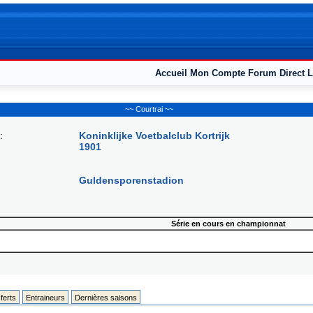
Accueil
Mon Compte
Forum
Direct L
~~ Courtrai ~~
:
Koninklijke Voetbalclub Kortrijk
1901
Guldensporenstadion
Série en cours en championnat
ferts
Entraineurs
Dernières saisons