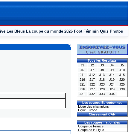
ive
Les Bleus
La coupe du monde 2026
Foot Féminin
Quiz
Photos
Tous les Résultats
J1
J2
J3
J4
J5
J6
J7
J8
J9
J10
J11
J12
J13
J14
J15
J16
J17
J18
J19
J20
J21
J22
J23
J24
J25
J26
J27
J28
J29
J30
J31
J32
J33
J34
Les coupes Européennes
Ligue des champions
Ligue Europa
Classement CAN
Les coupes nationales
Coupe de France
Coupe de la Ligue