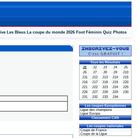
ive
Les Bleus
La coupe du monde 2026
Foot Féminin
Quiz
Photos
Tous les Résultats
J1
J2
J3
J4
J5
J6
J7
J8
J9
J10
J11
J12
J13
J14
J15
J16
J17
J18
J19
J20
J21
J22
J23
J24
J25
J26
J27
J28
J29
J30
J31
J32
J33
J34
Les coupes Européennes
Ligue des champions
Ligue Europa
Classement CAN
Les coupes nationales
Coupe de France
Coupe de la Ligue