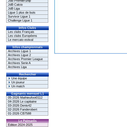
JdB PremierShip
JdB Calcio
JdB Liga
Ligue 1 plus de buts
Survivor Ligue 1
Challenge Ligue 1
Infos Clubs
Les clubs Français
Les clubs Européens
Le mercato estival
Infos championnats
Archives Ligue 1
Archives Ligue 2
Archives Premier League
Archives Serie A
Archives Liga
Rechercher
Une équipe
Un joueur
Un match
Gagnants mensuel L1
05-2026 Mathieufoot0112
04-2026 Le capitaine
03-2026 Denis42
02-2026 Fanderobert
01-2026 CB7588
Le Palmarès
Edition 2024-2025