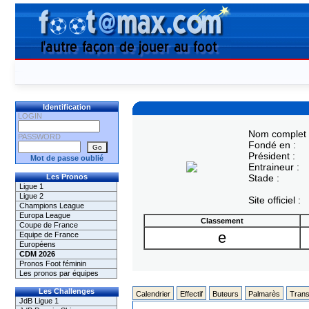
Identification
LOGIN
Nom complet 
PASSWORD
Fondé en :
Président :
Mot de passe oublié
Entraineur :
Les Pronos
Stade :
Ligue 1
Ligue 2
Site officiel :
Champions League
Europa League
Classement
Coupe de France
e
Equipe de France
Européens
CDM 2026
Pronos Foot féminin
Les pronos par équipes
Les Challenges
Calendrier
Effectif
Buteurs
Palmarès
Trans
JdB Ligue 1