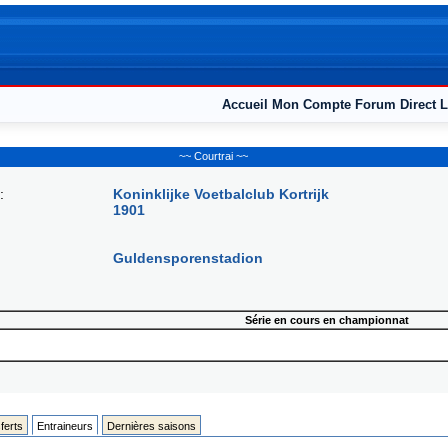
Accueil
Mon Compte
Forum
Direct L
~~ Courtrai ~~
:
Koninklijke Voetbalclub Kortrijk
1901
Guldensporenstadion
Série en cours en championnat
ferts
Entraineurs
Dernières saisons