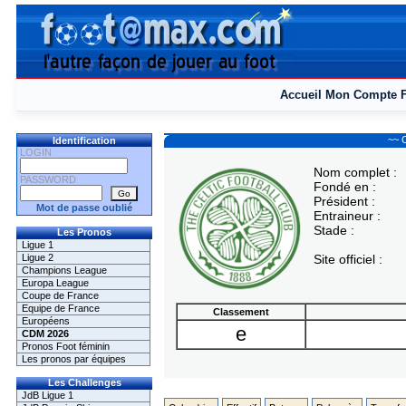
Accueil
Mon Compte
~~ 
Identification
LOGIN
Nom complet :
PASSWORD
Fondé en :
Président :
Mot de passe oublié
Entraineur :
Stade :
Les Pronos
Ligue 1
Ligue 2
Site officiel :
Champions League
Europa League
Coupe de France
Equipe de France
Classement
Européens
e
CDM 2026
Pronos Foot féminin
Les pronos par équipes
Les Challenges
JdB Ligue 1