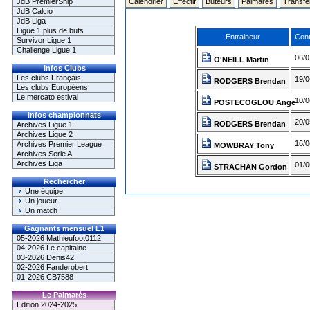
JdB PremierShip
Calendrier
Effectif
Buteurs
Palmarès
Transfe
JdB Calcio
JdB Liga
Ligue 1 plus de buts
Entraineur
Cont
Survivor Ligue 1
Challenge Ligue 1
06/0
O'NEILL Martin
Infos Clubs
Les clubs Français
19/0
RODGERS Brendan
Les clubs Européens
Le mercato estival
10/0
POSTECOGLOU Ange
Infos championnats
20/0
RODGERS Brendan
Archives Ligue 1
Archives Ligue 2
16/0
Archives Premier League
MOWBRAY Tony
Archives Serie A
Archives Liga
01/0
STRACHAN Gordon
Rechercher
Une équipe
Un joueur
Un match
Gagnants mensuel L1
05-2026 Mathieufoot0112
04-2026 Le capitaine
03-2026 Denis42
02-2026 Fanderobert
01-2026 CB7588
Le Palmarès
Edition 2024-2025