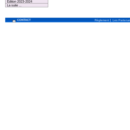
Edition 2023-2024
La suite ...
CONTACT
|
Règlement
Les Partenai