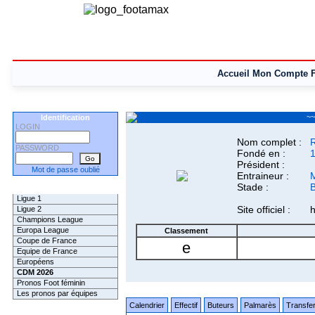
Accueil
Mon Compte
~~
Identification
LOGIN
Nom complet :
R
PASSWORD
Fondé en :
Président :
Mot de passe oublié
Entraineur :
Stade :
B
Les Pronos
Ligue 1
Site officiel :
h
Ligue 2
Champions League
Europa League
Classement
Coupe de France
e
Equipe de France
Européens
CDM 2026
Pronos Foot féminin
Les pronos par équipes
Calendrier
Effectif
Buteurs
Palmarès
Transfer
Les Challenges