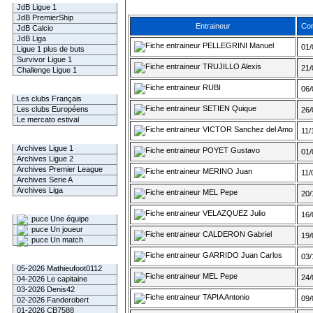
JdB Ligue 1
JdB PremierShip
Entraineur
Con
JdB Calcio
JdB Liga
PELLEGRINI Manuel
01/
Ligue 1 plus de buts
Survivor Ligue 1
TRUJILLO Alexis
21/
Challenge Ligue 1
RUBI
Infos Clubs
06/
Les clubs Français
SETIEN Quique
Les clubs Européens
26/
Le mercato estival
VICTOR Sanchez del Amo
11/
Infos championnats
Archives Ligue 1
POYET Gustavo
01/
Archives Ligue 2
Archives Premier League
MERINO Juan
11/
Archives Serie A
Archives Liga
MEL Pepe
20/
Rechercher
VELAZQUEZ Julio
16/
Une équipe
Un joueur
CALDERON Gabriel
19/
Un match
GARRIDO Juan Carlos
03/
Gagnants mensuel L1
05-2026 Mathieufoot0112
MEL Pepe
24/
04-2026 Le capitaine
03-2026 Denis42
TAPIA Antonio
09/
02-2026 Fanderobert
01-2026 CB7588