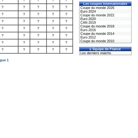
?
?
?
?
?
Les coupes internationales
?
?
?
?
?
Coupe du monde 2026
Euro 2024
?
?
?
?
?
Coupe du monde 2022
Euro 2020
?
?
?
?
?
CAN 2019
Coupe du monde 2018
?
?
?
?
?
Euro 2016
Coupe du monde 2014
?
?
?
?
?
Euro 2012
Coupe du monde 2010
?
?
?
?
?
L'équipe de France
?
?
?
?
?
Les derniers matchs
igue 1