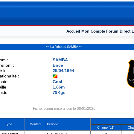
Accueil
Mon Compte
Forum
Direct L
~~ La fiche de SAMBA ~~
om :
SAMBA
rénom :
Brice
é le :
25/04/1994
ationalité :
oste :
Goal
ille :
1.86m
oids :
79Kgs
Fiche joueur mise à jour le 08/01/2025
Type
Montant
Pèriode
Champ (L1)
Cha