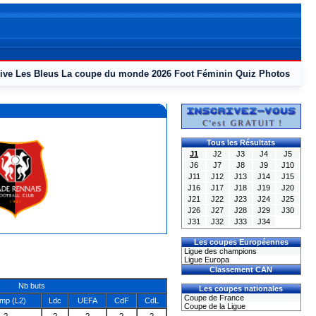
ive
Les Bleus
La coupe du monde 2026
Foot Féminin
Quiz
Photos
Tous les Résultats
J1
J2
J3
J4
J5
J6
J7
J8
J9
J10
J11
J12
J13
J14
J15
J16
J17
J18
J19
J20
J21
J22
J23
J24
J25
J26
J27
J28
J29
J30
J31
J32
J33
J34
Les coupes Européennes
Ligue des champions
Ligue Europa
Classement CAN
Nb buts
Les coupes nationales
Coupe de France
mp (L2)
Ldc
UEFA
CdF
CdL
Coupe de la Ligue