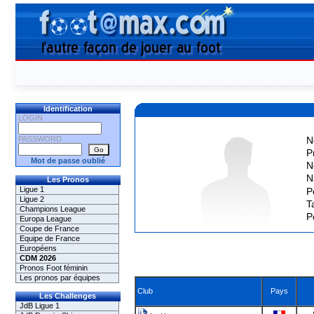
Identification
LOGIN
PASSWORD
N
P
Mot de passe oublié
N
N
Les Pronos
Ligue 1
P
Ligue 2
Ta
Champions League
P
Europa League
Coupe de France
Equipe de France
Européens
CDM 2026
Pronos Foot féminin
Les pronos par équipes
Club
Pays
Les Challenges
JdB Ligue 1