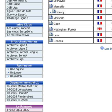
JdB PremierShip
Le Havre
JdB Calcio
Marseille
JdB Liga
Ligue 1 plus de buts
Nancy
Survivor Ligue 1
Challenge Ligue 1
Marseille
Caen
Infos Clubs
Les clubs Français
Nottingham Forest
Les clubs Européens
Le mercato estival
Lens
Rennes
Infos championnats
Archives Ligue 1
Archives Ligue 2
Les i
Archives Premier League
Archives Serie A
Archives Liga
Rechercher
Une équipe
Un joueur
Un match
Gagnants mensuel L1
05-2026 Mathieufoot0112
04-2026 Le capitaine
03-2026 Denis42
02-2026 Fanderobert
01-2026 CB7588
Le Palmarès
Edition 2024-2025