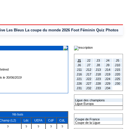
ive
Les Bleus
La coupe du monde 2026
Foot Féminin
Quiz
Photos
Tous les Résultats
J1
J2
J3
J4
J5
J6
J7
J8
J9
J10
J11
J12
J13
J14
J15
J16
J17
J18
J19
J20
is le 30/06/2019
J21
J22
J23
J24
J25
J26
J27
J28
J29
J30
J31
J32
J33
J34
Les coupes Européennes
Ligue des champions
Ligue Europa
Classement CAN
Nb buts
Les coupes nationales
Coupe de France
Champ (L2)
Ldc
UEFA
CdF
CdL
Coupe de la Ligue
?
?
?
?
?