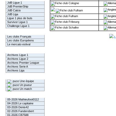
JdB Ligue 1
Cologne
JdB PremierShip
JdB Calcio
Fulham
JdB Liga
Fulham
Ligue 1 plus de buts
Fribourg
Survivor Ligue 1
Challenge Ligue 1
Schalke
Infos Clubs
Les clubs Français
L
Les clubs Européens
Le mercato estival
Infos championnats
Archives Ligue 1
Archives Ligue 2
Archives Premier League
Archives Serie A
Archives Liga
Rechercher
Une équipe
Un joueur
Un match
Gagnants mensuel L1
05-2026 Mathieufoot0112
04-2026 Le capitaine
03-2026 Denis42
02-2026 Fanderobert
01-2026 CB7588