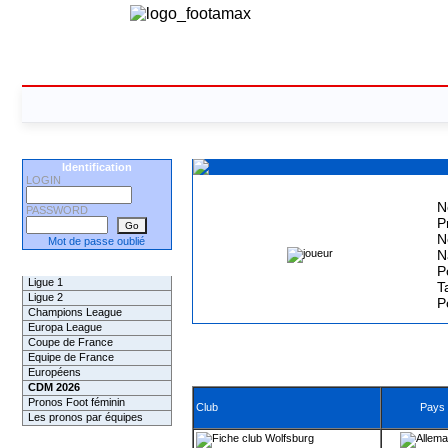
Identification
LOGIN
N
PASSWORD
P
N
Mot de passe oublié
N
Les Pronos
P
Ligue 1
Ta
Ligue 2
P
Champions League
Europa League
Coupe de France
Equipe de France
Européens
CDM 2026
Pronos Foot féminin
Club
Pays
Les pronos par équipes
Wolfsburg
Les Challenges