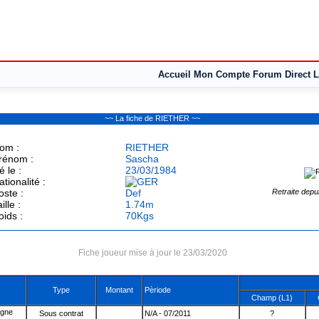
Accueil
Mon Compte
Forum
Direct L
~~ La fiche de RIETHER ~~
om :
RIETHER
rénom :
Sascha
é le :
23/03/1984
ationalité :
oste :
Def
Retraite depu
ille :
1.74m
oids :
70Kgs
Fiche joueur mise à jour le 23/03/2020
Type
Montant
Pèriode
Champ (L1)
Sous contrat
N/A - 07/2011
?