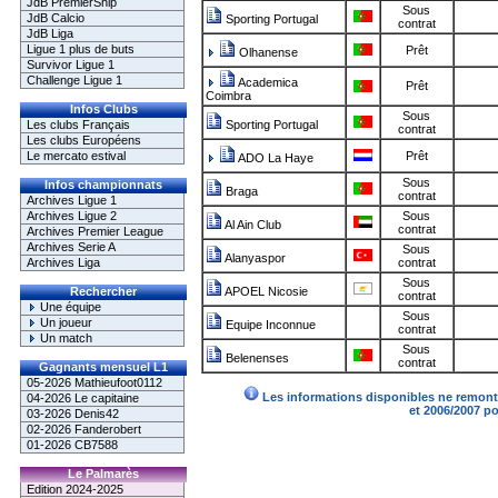
JdB PremierShip
Sous
JdB Calcio
Sporting Portugal
contrat
JdB Liga
Ligue 1 plus de buts
Prêt
Olhanense
Survivor Ligue 1
Challenge Ligue 1
Academica
Prêt
Coimbra
Infos Clubs
Sous
Les clubs Français
Sporting Portugal
contrat
Les clubs Européens
Le mercato estival
Prêt
ADO La Haye
Sous
Infos championnats
Braga
contrat
Archives Ligue 1
Archives Ligue 2
Sous
Al Ain Club
contrat
Archives Premier League
Archives Serie A
Sous
Alanyaspor
Archives Liga
contrat
Sous
Rechercher
APOEL Nicosie
contrat
Une équipe
Sous
Un joueur
Equipe Inconnue
contrat
Un match
Sous
Belenenses
contrat
Gagnants mensuel L1
05-2026 Mathieufoot0112
Les informations disponibles ne remonte
04-2026 Le capitaine
et 2006/2007 p
03-2026 Denis42
02-2026 Fanderobert
01-2026 CB7588
Le Palmarès
Edition 2024-2025