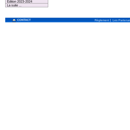
Edition 2023-2024
La suite ...
CONTACT
|
Règlement
Les Partenai