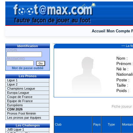
Accueil
Mon Compte
~~ La 
Identification
LOGIN
Nom :
PASSWORD
Prénom 
Mot de passe oublié
Né le :
Nationali
Les Pronos
Poste :
Ligue 1
Ligue 2
Taille :
Champions League
Poids :
Europa League
Coupe de France
Equipe de France
Européens
Fiche joueur 
CDM 2026
Pronos Foot féminin
Les pronos par équipes
Club
Pays
Type
Montan
Les Challenges
JdB Ligue 1