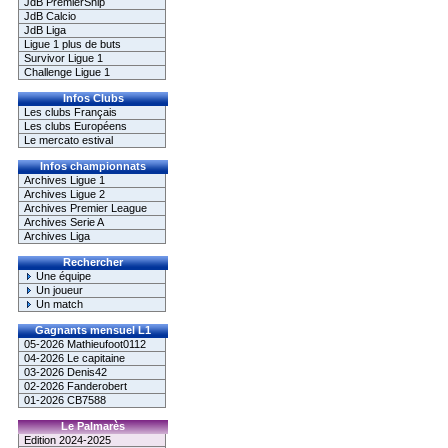
JdB PremierShip
JdB Calcio
JdB Liga
Ligue 1 plus de buts
Survivor Ligue 1
Challenge Ligue 1
Infos Clubs
Les clubs Français
Les clubs Européens
Le mercato estival
Infos championnats
Archives Ligue 1
Archives Ligue 2
Archives Premier League
Archives Serie A
Archives Liga
Rechercher
Une équipe
Un joueur
Un match
Gagnants mensuel L1
05-2026 Mathieufoot0112
04-2026 Le capitaine
03-2026 Denis42
02-2026 Fanderobert
01-2026 CB7588
Le Palmarès
Edition 2024-2025