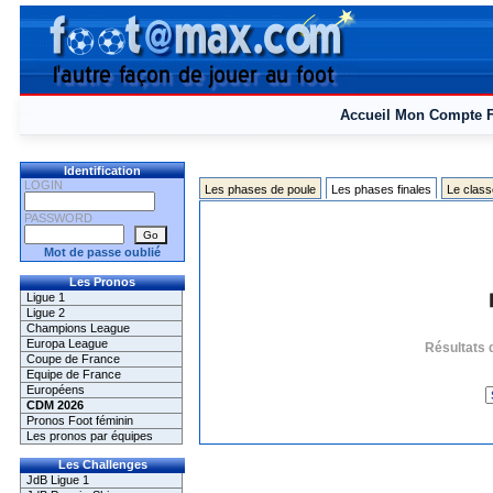
Accueil
Mon Compte
Identification
LOGIN
Les phases de poule
Les phases finales
Le class
PASSWORD
Mot de passe oublié
Les Pronos
Ligue 1
Ligue 2
Champions League
Europa League
Résultats 
Coupe de France
Equipe de France
Européens
CDM 2026
Pronos Foot féminin
Les pronos par équipes
Les Challenges
JdB Ligue 1