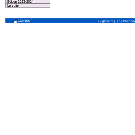
Edition 2023-2024
La suite ...
CONTACT
|
Règlement
Les Partenai