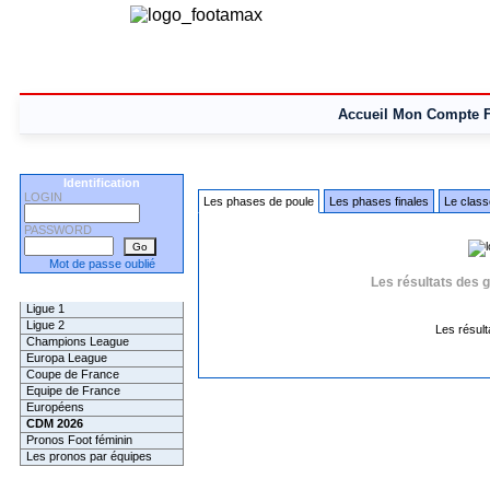
Accueil
Mon Compte
Identification
LOGIN
Les phases de poule
Les phases finales
Le class
PASSWORD
Mot de passe oublié
Les résultats des 
Les Pronos
Ligue 1
Ligue 2
Les résul
Champions League
Europa League
Coupe de France
Equipe de France
Européens
CDM 2026
Pronos Foot féminin
Les pronos par équipes
Les Challenges