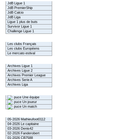
JdB Ligue 1
JdB PremierShip
JdB Calcio
JdB Liga
Ligue 1 plus de buts
Survivor Ligue 1
Challenge Ligue 1
Infos Clubs
Les clubs Français
Les clubs Européens
Le mercato estival
Infos championnats
Archives Ligue 1
Archives Ligue 2
Archives Premier League
Archives Serie A
Archives Liga
Rechercher
Une équipe
Un joueur
Un match
Gagnants mensuel L1
05-2026 Mathieufoot0112
04-2026 Le capitaine
03-2026 Denis42
02-2026 Fanderobert
01-2026 CB7588