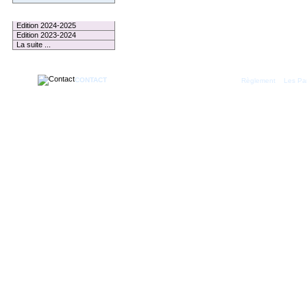
Le Palmarès
Edition 2024-2025
Edition 2023-2024
La suite ...
CONTACT
|
Règlement
Les Par