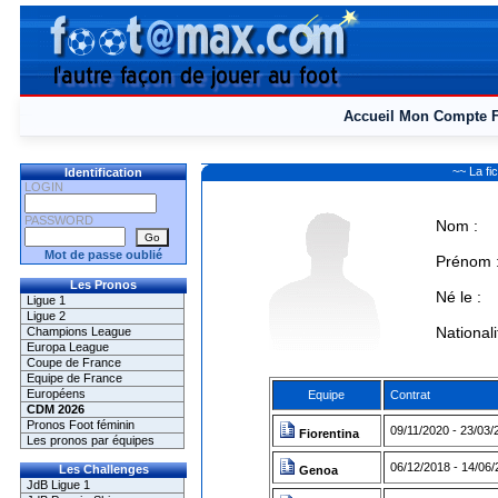
Accueil
Mon Compte
~~ La f
Identification
LOGIN
PASSWORD
Nom :
Mot de passe oublié
Prénom 
Les Pronos
Né le :
Ligue 1
Ligue 2
Nationali
Champions League
Europa League
Coupe de France
Equipe de France
Européens
Equipe
Contrat
CDM 2026
Pronos Foot féminin
09/11/2020 - 23/03/
Fiorentina
Les pronos par équipes
06/12/2018 - 14/06/
Les Challenges
Genoa
JdB Ligue 1