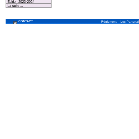
Edition 2023-2024
La suite ...
CONTACT
|
Règlement
Les Partenai