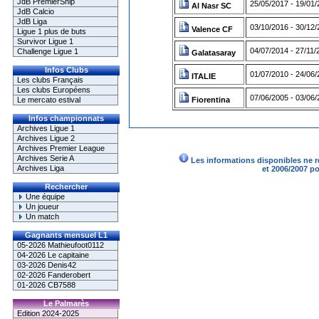
JdB PremierShip
25/05/2017 - 19/01/
Al Nasr SC
JdB Calcio
JdB Liga
03/10/2016 - 30/12/
Valence CF
Ligue 1 plus de buts
Survivor Ligue 1
04/07/2014 - 27/11/
Challenge Ligue 1
Galatasaray
Infos Clubs
01/07/2010 - 24/06/
ITALIE
Les clubs Français
Les clubs Européens
07/06/2005 - 03/06/
Le mercato estival
Fiorentina
Infos championnats
Archives Ligue 1
Archives Ligue 2
Archives Premier League
Archives Serie A
Les informations disponibles ne r
Archives Liga
et 2006/2007 p
Rechercher
Une équipe
Un joueur
Un match
Gagnants mensuel L1
05-2026 Mathieufoot0112
04-2026 Le capitaine
03-2026 Denis42
02-2026 Fanderobert
01-2026 CB7588
Le Palmarès
Edition 2024-2025