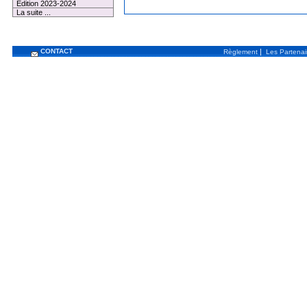
Edition 2023-2024
La suite ...
CONTACT
|
Règlement
Les Partenai