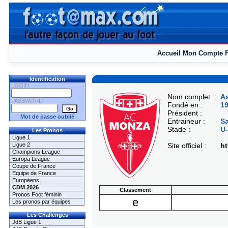
Accueil
Mon Compte
Identification
LOGIN
Nom complet :
As
PASSWORD
Fondé en :
1
Président :
Mot de passe oublié
Entraineur :
S
Stade :
U-
Les Pronos
Ligue 1
Ligue 2
Site officiel :
ht
Champions League
Europa League
Coupe de France
Equipe de France
Européens
CDM 2026
Classement
Pronos Foot féminin
e
Les pronos par équipes
Les Challenges
JdB Ligue 1