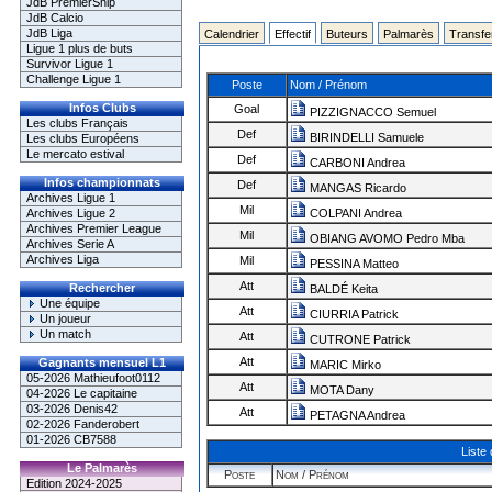
JdB PremierShip
JdB Calcio
JdB Liga
Calendrier
Effectif
Buteurs
Palmarès
Transfe
Ligue 1 plus de buts
Survivor Ligue 1
Challenge Ligue 1
Poste
Nom / Prénom
Infos Clubs
Goal
PIZZIGNACCO Semuel
Les clubs Français
Def
BIRINDELLI Samuele
Les clubs Européens
Le mercato estival
Def
CARBONI Andrea
Infos championnats
Def
MANGAS Ricardo
Archives Ligue 1
Mil
Archives Ligue 2
COLPANI Andrea
Archives Premier League
Mil
OBIANG AVOMO Pedro Mba
Archives Serie A
Archives Liga
Mil
PESSINA Matteo
Att
Rechercher
BALDÉ Keita
Une équipe
Att
CIURRIA Patrick
Un joueur
Un match
Att
CUTRONE Patrick
Att
Gagnants mensuel L1
MARIC Mirko
05-2026 Mathieufoot0112
Att
MOTA Dany
04-2026 Le capitaine
03-2026 Denis42
Att
PETAGNA Andrea
02-2026 Fanderobert
01-2026 CB7588
Liste
Le Palmarès
Poste
Nom / Prénom
Edition 2024-2025