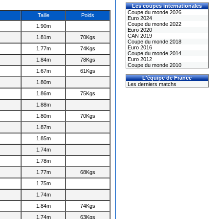
Les coupes internationales
Coupe du monde 2026
Taille
Poids
Euro 2024
Coupe du monde 2022
1.90m
Euro 2020
CAN 2019
1.81m
70Kgs
Coupe du monde 2018
Euro 2016
1.77m
74Kgs
Coupe du monde 2014
Euro 2012
1.84m
78Kgs
Coupe du monde 2010
1.67m
61Kgs
L'équipe de France
1.80m
Les derniers matchs
1.86m
75Kgs
1.88m
1.80m
70Kgs
1.87m
1.85m
1.74m
1.78m
1.77m
68Kgs
1.75m
1.74m
1.84m
74Kgs
1.74m
63Kgs