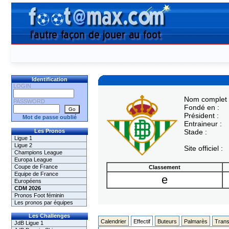
Identification
LOGIN
Nom complet 
PASSWORD
Fondé en :
Président :
Mot de passe oublié
Entraineur :
Les Pronos
Stade :
Ligue 1
Ligue 2
Site officiel :
Champions League
Europa League
Coupe de France
Classement
Equipe de France
e
Européens
CDM 2026
Pronos Foot féminin
Les pronos par équipes
Les Challenges
Calendrier
Effectif
Buteurs
Palmarès
Trans
JdB Ligue 1