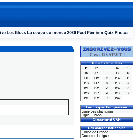
ive
Les Bleus
La coupe du monde 2026
Foot Féminin
Quiz
Photos
Tous les Résultats
J1
J2
J3
J4
J5
J6
J7
J8
J9
J10
J11
J12
J13
J14
J15
J16
J17
J18
J19
J20
J21
J22
J23
J24
J25
J26
J27
J28
J29
J30
J31
J32
J33
J34
Les coupes Européennes
Ligue des champions
Ligue Europa
Classement CAN
Les coupes nationales
Coupe de France
Coupe de la Ligue