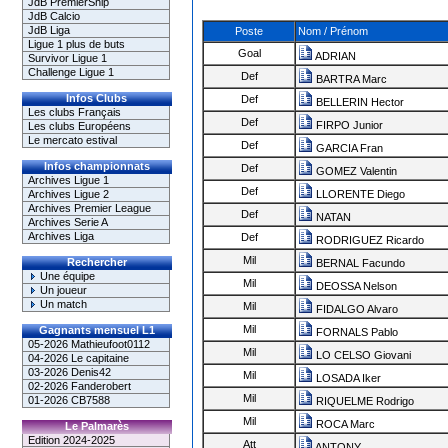
JdB PremierShip
JdB Calcio
JdB Liga
Poste
Nom / Prénom
Ligue 1 plus de buts
Goal
ADRIAN
Survivor Ligue 1
Challenge Ligue 1
Def
BARTRA Marc
Infos Clubs
Def
BELLERIN Hector
Les clubs Français
Def
FIRPO Junior
Les clubs Européens
Le mercato estival
Def
GARCIA Fran
Infos championnats
Def
GOMEZ Valentin
Archives Ligue 1
Def
Archives Ligue 2
LLORENTE Diego
Archives Premier League
Def
NATAN
Archives Serie A
Archives Liga
Def
RODRIGUEZ Ricardo
Mil
Rechercher
BERNAL Facundo
Une équipe
Mil
DEOSSA Nelson
Un joueur
Un match
Mil
FIDALGO Alvaro
Mil
Gagnants mensuel L1
FORNALS Pablo
05-2026 Mathieufoot0112
Mil
LO CELSO Giovani
04-2026 Le capitaine
03-2026 Denis42
Mil
LOSADA Iker
02-2026 Fanderobert
Mil
01-2026 CB7588
RIQUELME Rodrigo
Mil
ROCA Marc
Le Palmarès
Edition 2024-2025
Att
ANTONY