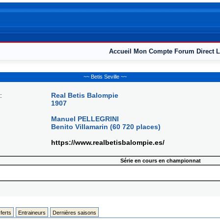
Accueil
Mon Compte
Forum
Direct L
~~ Betis Seville ~~
:
Real Betis Balompie
1907
Manuel PELLEGRINI
Benito Villamarin (60 720 places)
https://www.realbetisbalompie.es/
Série en cours en championnat
ferts
Entraineurs
Dernières saisons